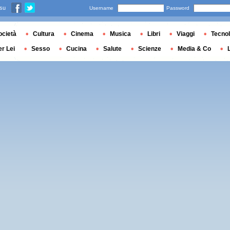
 su
Username
Password
ocietà
Cultura
Cinema
Musica
Libri
Viaggi
Tecnol
er Lei
Sesso
Cucina
Salute
Scienze
Media & Co