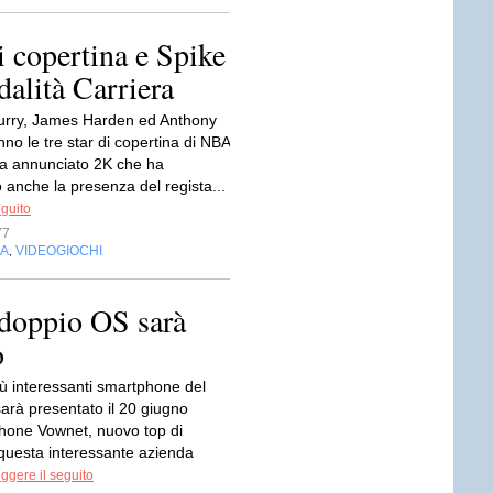
 copertina e Spike
dalità Carriera
urry, James Harden ed Anthony
no le tre star di copertina di NBA
a annunciato 2K che ha
 anche la presenza del regista...
eguito
77
IA
VIDEOGIOCHI
,
doppio OS sarà
o
iù interessanti smartphone del
rà presentato il 20 giugno
hone Vownet, nuovo top di
uesta interessante azienda
ggere il seguito