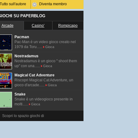
Tutto sull'autore
Diventa membro
 GIOCHI SU PAPERBLOG
Arcade
Casino'
Rompicapo
Pacman
Pac-Man é un video gioco creato nel
1979 da Toru......
Gioca
Nostradamus
Nostradamus è un gioco " shoot them
up" con una......
Gioca
Magical Cat Adventure
Riscopri Magical Cat Adventure, un
gioco d'arcade......
Gioca
Snake
Snake è un videogioco presente in
molti......
Gioca
Scopri lo spazio giochi di