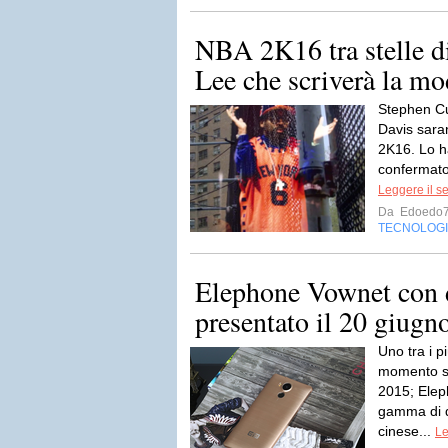
NBA 2K16 tra stelle di
Lee che scriverà la mo
Stephen C
Davis saran
2K16. Lo h
confermato
Leggere il s
Da
Edoedo
TECNOLOG
Elephone Vownet con 
presentato il 20 giugn
Uno tra i p
momento sa
2015; Elep
gamma di q
cinese...
Le