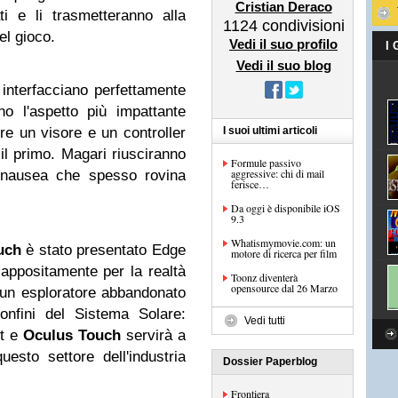
Cristian Deraco
i e li trasmetteranno alla
1124
condivisioni
el gioco.
Vedi il suo profilo
I
Vedi il suo blog
interfacciano perfettamente
o l'aspetto più impattante
tire un visore e un controller
I suoi ultimi articoli
il primo. Magari riusciranno
Formule passivo
aggressive: chi di mail
i nausea che spesso rovina
ferisce…
Da oggi è disponibile iOS
9.3
Whatismymovie.com: un
uch
è stato presentato Edge
motore di ricerca per film
 appositamente per la realtà
Toonz diventerà
opensource dal 26 Marzo
i un esploratore abbandonato
onfini del Sistema Solare:
Vedi tutti
ft e
Oculus Touch
servirà a
esto settore dell'industria
Dossier Paperblog
Frontiera