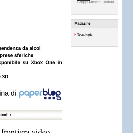
Gruppi Musicali Italiani
Magazine
Tecnologia
pendenza da alcol
prese sferiche
isponibile su Xbox One in
e 3D
ina di
icoli :
frontiera video