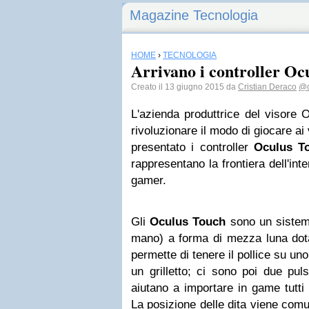
Magazine Tecnologia
HOME
›
TECNOLOGIA
Arrivano i controller Oc
Creato il 13 giugno 2015 da
Cristian Deraco
@c
L'azienda produttrice del visore 
rivoluzionare il modo di giocare a
presentato i controller
Oculus T
rappresentano la frontiera dell'inte
gamer.
Gli
Oculus Touch
sono un sistema
mano) a forma di mezza luna dota
permette di tenere il pollice su uno
un grilletto; ci sono poi due pul
aiutano a importare in game tutti 
La posizione delle dita viene comu