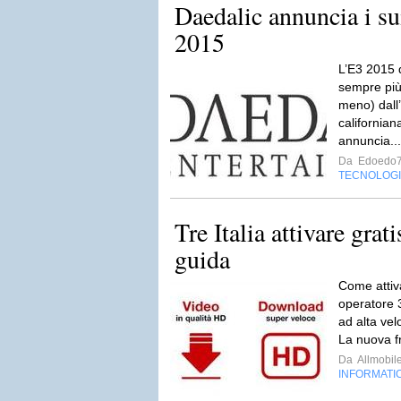
Daedalic annuncia i su
2015
L’E3 2015 d
sempre più
meno) dall’
californian
annuncia..
Da
Edoedo
TECNOLOG
Tre Italia attivare grat
guida
Come attiv
operatore 3
ad alta vel
La nuova fr
Da
Allmobil
INFORMATI