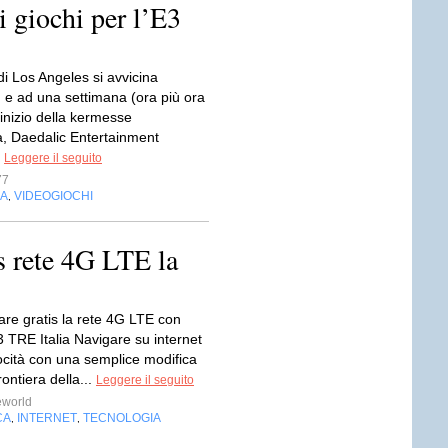
i giochi per l’E3
i Los Angeles si avvicina
 e ad una settimana (ora più ora
inizio della kermesse
a, Daedalic Entertainment
.
Leggere il seguito
77
IA
VIDEOGIOCHI
,
is rete 4G LTE la
are gratis la rete 4G LTE con
 TRE Italia Navigare su internet
ocità con una semplice modifica
ontiera della...
Leggere il seguito
eworld
CA
INTERNET
TECNOLOGIA
,
,