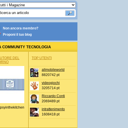
Non ancora membro?
Proponi il tuo blog
A COMMUNITY TECNOLOGIA
AUTORE DEL
TOP UTENTI
ORNO
allmobileworld
8820742 pt
videogiochi
3205714 pt
Riccardo Conti
2069489 pt
psyinthekitchen
intrattenimento
1608418 pt