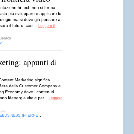
ntazione hi-tech non si ferma
sta più sviluppare e applicare le
ologie ma si deve già pensare a
arà il futuro, così...
Leggere il
 Deraco
IA
eting: appunti di
Content Marketing significa
lâera della Customer Company e
ing Economy dove i contenuti
no lâenergia vitale per...
Leggere
ate
EBUSINESS
INTERNET
,
,