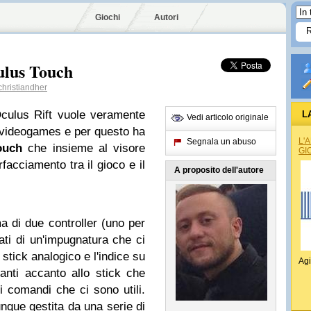
Giochi
Autori
ulus Touch
hristiandher
Oculus Rift vuole veramente
L
Vedi articolo originale
i videogames e per questo ha
L'
Segnala un abuso
ouch
che insieme al visore
GI
rfacciamento tra il gioco e il
A proposito dell'autore
 di due controller (uno per
ti di un'impugnatura che ci
 stick analogico e l'indice su
Agi
santi accanto allo stick che
i comandi che ci sono utili.
nque gestita da una serie di