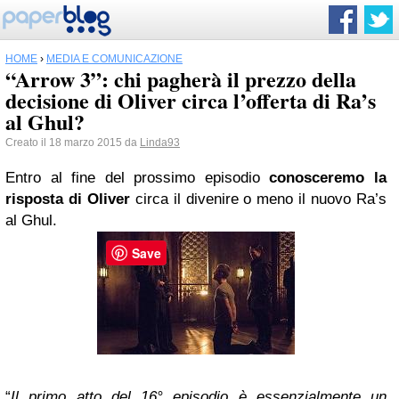
HOME
›
MEDIA E COMUNICAZIONE
“Arrow 3”: chi pagherà il prezzo della
decisione di Oliver circa l’offerta di Ra’s
al Ghul?
Creato il 18 marzo 2015 da
Linda93
Entro al fine del prossimo episodio
conosceremo la
risposta di Oliver
circa il divenire o meno il nuovo Ra’s
al Ghul.
Save
“
Il primo atto del 16° episodio è essenzialmente un