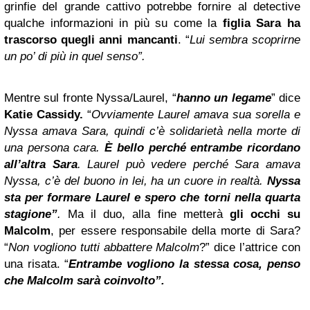
grinfie del grande cattivo potrebbe fornire al detective
qualche informazioni in più su come la
figlia Sara ha
trascorso quegli anni mancanti
. “
Lui sembra scoprirne
un po’ di più in quel senso”.
Mentre sul fronte Nyssa/Laurel, “
hanno un legame
” dice
Katie Cassidy.
“
Ovviamente Laurel amava sua sorella e
Nyssa amava Sara, quindi c’è solidarietà nella morte di
una persona cara.
È bello perché entrambe ricordano
all’altra Sara
. Laurel può vedere perché Sara amava
Nyssa, c’è del buono in lei, ha un cuore in realtà.
Nyssa
sta per formare Laurel e spero che torni nella quarta
stagione”
.
Ma il duo, alla fine metterà
gli occhi su
Malcolm
, per essere responsabile della morte di Sara?
“
Non vogliono tutti abbattere Malcolm
?” dice l’attrice con
una risata. “
Entrambe vogliono la stessa cosa, penso
che Malcolm sarà coinvolto”.