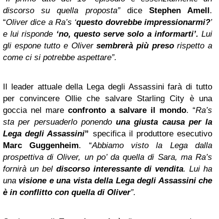
discorso su quella proposta”
dice
Stephen Amell
.
“
Oliver dice a Ra’s ‘
questo dovrebbe impressionarmi?
’
e lui risponde
‘no, questo serve solo a informarti’.
Lui
gli espone tutto e Oliver
sembrerà più preso
rispetto a
come ci si potrebbe aspettare”.
Il leader attuale della Lega degli Assassini farà di tutto
per convincere Ollie che salvare Starling City è una
goccia nel mare
confronto a salvare il mondo
. “
Ra’s
sta per persuaderlo ponendo
una giusta causa per la
Lega degli Assassini
”
specifica il produttore esecutivo
Marc Guggenheim
. “
Abbiamo visto la Lega dalla
prospettiva di Oliver, un po’ da quella di Sara, ma Ra’s
fornirà un bel
discorso interessante di vendita
. Lui ha
una
visione e una vista della Lega degli Assassini che
è in conflitto con quella di Oliver
”.