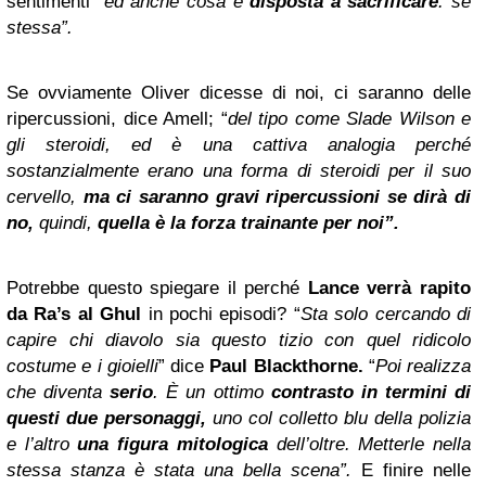
sentimenti “
ed anche cosa è
disposta a sacrificare
: se
stessa”.
Se ovviamente Oliver dicesse di noi, ci saranno delle
ripercussioni, dice Amell; “
del tipo come Slade Wilson e
gli steroidi, ed è una cattiva analogia perché
sostanzialmente erano una forma di steroidi per il suo
cervello,
ma ci saranno gravi ripercussioni se dirà di
no,
quindi,
quella è la forza trainante per noi”.
Potrebbe questo spiegare il perché
Lance verrà rapito
da Ra’s al Ghul
in pochi episodi? “
Sta solo cercando di
capire chi diavolo sia questo tizio con quel ridicolo
costume e i gioielli
” dice
Paul Blackthorne.
“
Poi realizza
che diventa
serio
. È un ottimo
contrasto in termini di
questi due personaggi,
uno col colletto blu della polizia
e l’altro
una figura mitologica
dell’oltre. Metterle nella
stessa stanza è stata una bella scena”.
E finire nelle