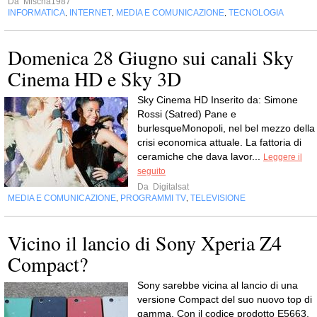
Da
Mischa1987
INFORMATICA
INTERNET
MEDIA E COMUNICAZIONE
TECNOLOGIA
,
,
,
Domenica 28 Giugno sui canali Sky
Cinema HD e Sky 3D
Sky Cinema HD Inserito da: Simone
Rossi (Satred) Pane e
burlesqueMonopoli, nel bel mezzo della
crisi economica attuale. La fattoria di
ceramiche che dava lavor...
Leggere il
seguito
Da
Digitalsat
MEDIA E COMUNICAZIONE
PROGRAMMI TV
TELEVISIONE
,
,
Vicino il lancio di Sony Xperia Z4
Compact?
Sony sarebbe vicina al lancio di una
versione Compact del suo nuovo top di
gamma. Con il codice prodotto E5663,