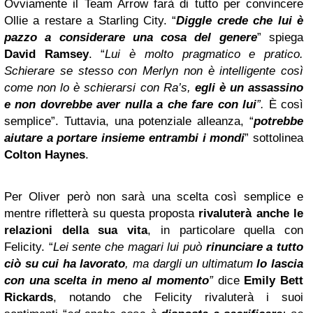
Ovviamente il Team Arrow farà di tutto per convincere
Ollie a restare a Starling City. “
Diggle crede che lui è
pazzo a considerare una cosa del genere
” spiega
David Ramsey
. “
Lui è molto pragmatico e pratico.
Schierare se stesso con Merlyn non è intelligente così
come non lo è schierarsi con Ra’s,
egli è un assassino
e non dovrebbe aver nulla a che fare con lui
”.
È così
semplice”. Tuttavia, una potenziale alleanza, “
potrebbe
aiutare a portare insieme entrambi i mondi
” sottolinea
Colton Haynes
.
Per Oliver però non sarà una scelta così semplice e
mentre rifletterà su questa proposta
rivaluterà anche le
relazioni della sua vita
, in particolare quella con
Felicity. “
Lei sente che magari lui può
rinunciare a tutto
ciò su cui ha lavorato
, ma dargli un ultimatum
lo lascia
con una scelta in meno al momento
”
dice
Emily Bett
Rickards
, notando che Felicity rivaluterà i suoi