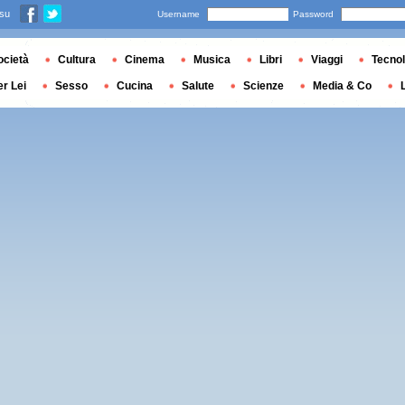
 su
Username
Password
ocietà
Cultura
Cinema
Musica
Libri
Viaggi
Tecnol
er Lei
Sesso
Cucina
Salute
Scienze
Media & Co