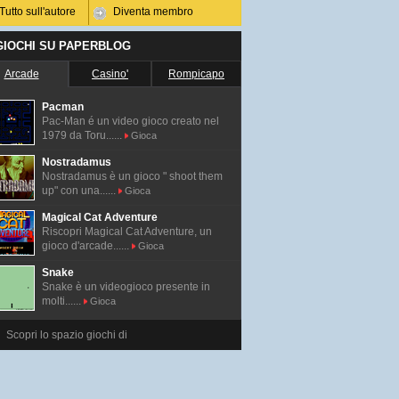
Tutto sull'autore
Diventa membro
 GIOCHI SU PAPERBLOG
Arcade
Casino'
Rompicapo
Pacman
Pac-Man é un video gioco creato nel
1979 da Toru......
Gioca
Nostradamus
Nostradamus è un gioco " shoot them
up" con una......
Gioca
Magical Cat Adventure
Riscopri Magical Cat Adventure, un
gioco d'arcade......
Gioca
Snake
Snake è un videogioco presente in
molti......
Gioca
Scopri lo spazio giochi di