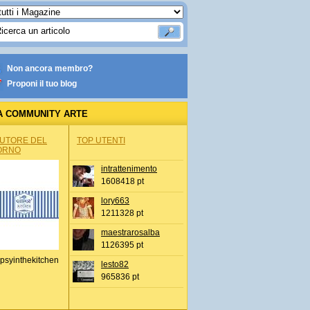
Non ancora membro?
Proponi il tuo blog
A COMMUNITY ARTE
AUTORE DEL
TOP UTENTI
ORNO
intrattenimento
1608418 pt
lory663
1211328 pt
maestrarosalba
1126395 pt
psyinthekitchen
lesto82
965836 pt