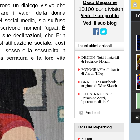
Osso Magazine
frono un dialogo visivo che
10100
condivisioni
rare i valori della donna
Vedi il suo profilo
I
 social media, sia sull'uso
Vedi il suo blog
 descrivono momenti fugaci. È
e sue declinazioni, che Erin
stratificazione sociale, così
I suoi ultimi articoli
il sesso e la sessualità in
DESIGN: Tutti i materiali
la serratura e la loro vita
di Federico Floriani
FOTOGRAFIA: I disastri
di Aaron Tilley
GRAFICA: I notebook
originali di Write Sketch
ILLUSTRAZIONE:
Francesco Zorzi,
'sporcatore di tinte'
Vedi tutti
Dossier Paperblog
Boston