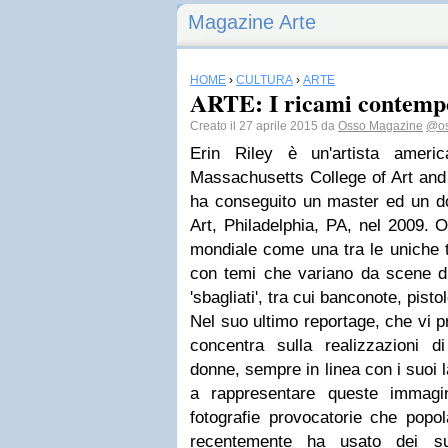
Magazine Arte
HOME
›
CULTURA
›
ARTE
ARTE: I ricami contempo
Creato il 27 aprile 2015 da
Osso Magazine
@os
Erin Riley è un'artista ameri
Massachusetts College of Art and
ha conseguito un master ed un dot
Art, Philadelphia, PA, nel 2009. 
mondiale come una tra le uniche t
con temi che variano da scene di 
'sbagliati', tra cui banconote, pisto
Nel suo ultimo reportage, che vi p
concentra sulla realizzazioni d
donne, sempre in linea con i suoi lav
a rappresentare queste immagi
fotografie provocatorie che popol
recentemente ha usato dei su