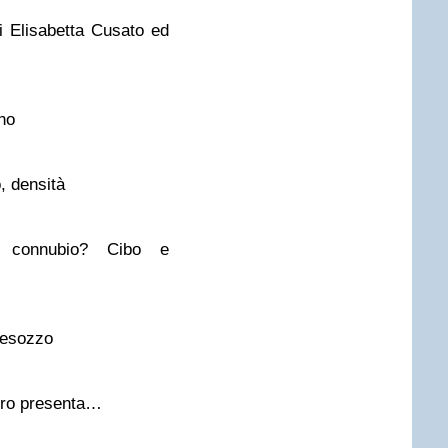
 Elisabetta Cusato ed
no
, densità
 connubio? Cibo e
Besozzo
tro presenta…