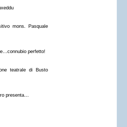
Puxeddu
itivo mons. Pasquale
ne…connubio perfetto!
one teatrale di Busto
tro presenta…