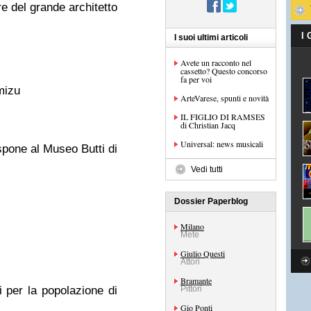
re del grande architetto
I
I suoi ultimi articoli
Avete un racconto nel
cassetto? Questo concorso
fa per voi
mizu
ArteVarese, spunti e novità
IL FIGLIO DI RAMSES
di Christian Jacq
Universal: news musicali
espone al Museo Butti di
Vedi tutti
Dossier Paperblog
Milano
Mete
Giulio Questi
Attori
Bramante
i per la popolazione di
Pittori
Gio Ponti