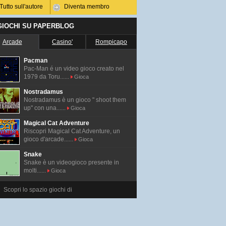
Tutto sull'autore
Diventa membro
 GIOCHI SU PAPERBLOG
Arcade
Casino'
Rompicapo
Pacman
Pac-Man é un video gioco creato nel
1979 da Toru......
Gioca
Nostradamus
Nostradamus è un gioco " shoot them
up" con una......
Gioca
Magical Cat Adventure
Riscopri Magical Cat Adventure, un
gioco d'arcade......
Gioca
Snake
Snake è un videogioco presente in
molti......
Gioca
Scopri lo spazio giochi di