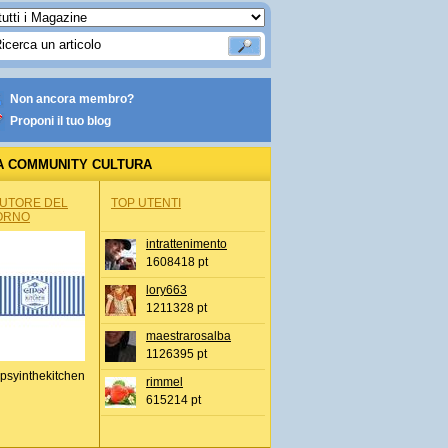
Non ancora membro?
Proponi il tuo blog
A COMMUNITY CULTURA
AUTORE DEL
TOP UTENTI
ORNO
intrattenimento
1608418 pt
lory663
1211328 pt
maestrarosalba
1126395 pt
psyinthekitchen
rimmel
615214 pt