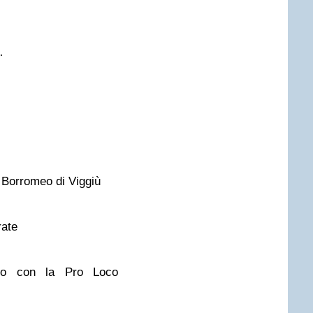
…
a Borromeo di Viggiù
rate
nto con la Pro Loco