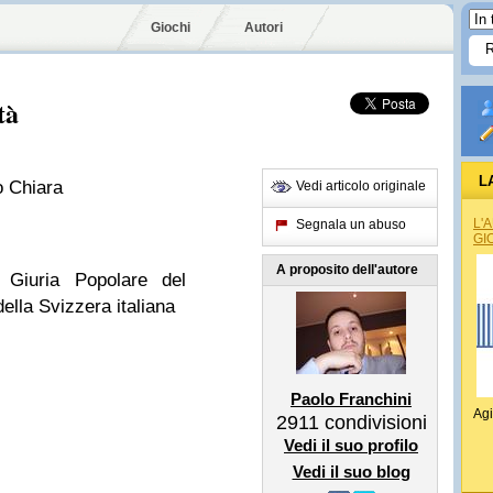
Giochi
Autori
tà
L
o Chiara
Vedi articolo originale
L'
Segnala un abuso
GI
A proposito dell'autore
 Giuria Popolare del
della Svizzera italiana
Paolo Franchini
Agi
2911
condivisioni
Vedi il suo profilo
Vedi il suo blog