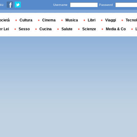
 su
Username
Password
ocietà
Cultura
Cinema
Musica
Libri
Viaggi
Tecnol
er Lei
Sesso
Cucina
Salute
Scienze
Media & Co