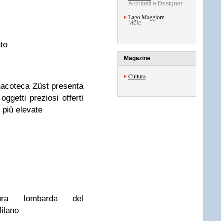
Architetti e Designer
Lago Maggiore
Mete
to
Magazine
Cultura
nacoteca Züst presenta
oggetti preziosi offerti
i più elevate
tura lombarda del
Milano