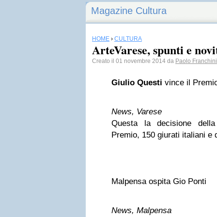
Magazine Cultura
HOME
›
CULTURA
ArteVarese, spunti e novi
Creato il 01 novembre 2014 da
Paolo Franchini
Giulio Questi
vince il Premi
News, Varese
Questa la decisione della
Premio, 150 giurati italiani e 
Malpensa ospita Gio Ponti
News, Malpensa