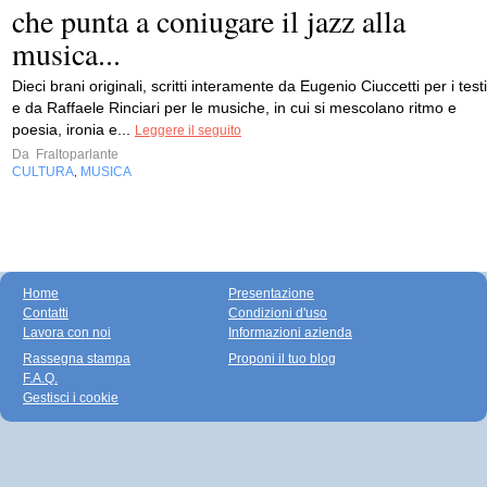
che punta a coniugare il jazz alla
musica...
Dieci brani originali, scritti interamente da Eugenio Ciuccetti per i testi
e da Raffaele Rinciari per le musiche, in cui si mescolano ritmo e
poesia, ironia e...
Leggere il seguito
Da
Fraltoparlante
CULTURA
MUSICA
,
Home
Presentazione
Contatti
Condizioni d'uso
Lavora con noi
Informazioni azienda
Rassegna stampa
Proponi il tuo blog
F.A.Q.
Gestisci i cookie