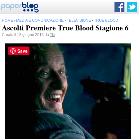
HOME
›
MEDIA E COMUNICAZIONE
›
TELEVISIONE
›
TRUE BLOOD
Ascolti Premiere True Blood Stagione 6
Creato il 18 giugno 2013 da
Tbi
Save