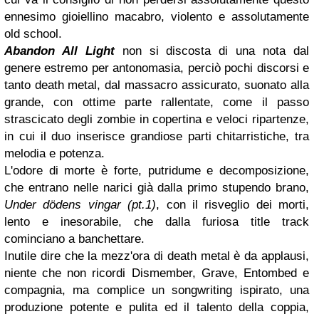
ennesimo gioiellino macabro, violento e assolutamente
old school.
Abandon All Light
non si discosta di una nota dal
genere estremo per antonomasia, perciò pochi discorsi e
tanto death metal, dal massacro assicurato, suonato alla
grande, con ottime parte rallentate, come il passo
strascicato degli zombie in copertina e veloci ripartenze,
in cui il duo inserisce grandiose parti chitarristiche, tra
melodia e potenza.
L'odore di morte è forte, putridume e decomposizione,
che entrano nelle narici già dalla primo stupendo brano,
Under dödens vingar (pt.1)
, con il risveglio dei morti,
lento e inesorabile, che dalla furiosa title track
cominciano a banchettare.
Inutile dire che la mezz'ora di death metal è da applausi,
niente che non ricordi Dismember, Grave, Entombed e
compagnia, ma complice un songwriting ispirato, una
produzione potente e pulita ed il talento della coppia,