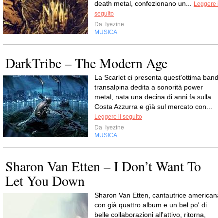
death metal, confezionano un...
Leggere i
seguito
Da
Iyezine
MUSICA
DarkTribe – The Modern Age
La Scarlet ci presenta quest'ottima ban
transalpina dedita a sonorità power
metal, nata una decina di anni fa sulla
Costa Azzurra e gìà sul mercato con...
Leggere il seguito
Da
Iyezine
MUSICA
Sharon Van Etten – I Don’t Want To
Let You Down
Sharon Van Etten, cantautrice american
con già quattro album e un bel po' di
belle collaborazioni all'attivo, ritorna,