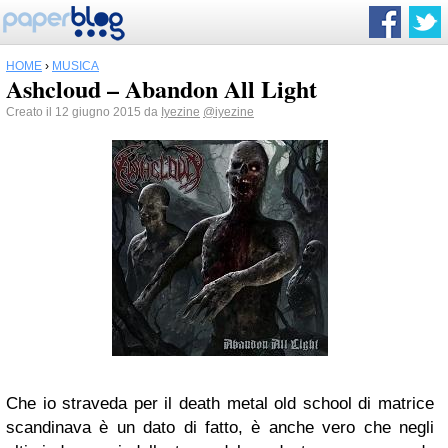
HOME
›
MUSICA
Ashcloud – Abandon All Light
Creato il 12 giugno 2015 da
Iyezine
@iyezine
Che io straveda per il death metal old school di matrice
scandinava è un dato di fatto, è anche vero che negli