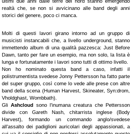
ultimi due anni dalle terre del nord stanno emergendo
realtà che, se non si avvicinano alle band degli anni
storici del genere, poco ci manca.
Molti di questi lavori girano intorno ad un gruppo di
musicisti instancabili che, a livello underground, stanno
immettendo album di una qualità pazzesca: Just Before
Dawn, tanto per fare un esempio, ma non solo, la lista è
lunga e fortunatamente i lavori sono tutti di ottimo livello.
Non ho nominato questa band a caso, infatti il
polistrumentista svedese Jonny Pettersson ha fatto parte
del super gruppo, così come lo vede alle prese con altre
band della scena (Human Harvest, Skineater, Syn:drom,
Vholdghast, Wombbath).
Gli
Ashcloud
sono l'inumana creatura che Pettersson
divide con Gareth Nash, chitarrista inglese (Body
Harvest), formando un commando anglo/svedese
all'assalto dei padiglioni auricolari degli appassionati, a
cui va il consiglio di non perdersi assolutamente questo