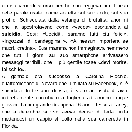
uccisa venerdì scorso perché non reggeva più il peso
delle parole usate, come accetta sul suo collo, sul suo
profilo. Schiacciata dalla valanga di brutalità, anonimi
che la apostrofavano come «vacca» esortandola al
suicidio
. Così: «Ucciditi, saranno tutti più felici»,
«Ingozzati di candeggina », «A nessun importerà se
muori, cretina».
Sua mamma non immaginava nemmeno
che tutti i giorni sul suo smartphone arrivassero
messaggi terribili, che il più gentile fosse «devi morire,
fai schifo».
A gennaio era successo a Carolina Picchio,
quattordicenne di Novara che, umiliata su Facebook, si è
suicidata. In tre anni di vita, è stato accusato di aver
indirettamente contribuito a toglierla ad almeno cinque
giovani. La più grande di appena 16 anni: Jessica Laney,
che a dicembre scorso aveva deciso di farla finita
mettendosi un cappio al collo nella sua cameretta in
Florida.