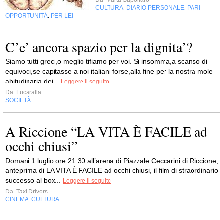
Da
Marta Saponaro
CULTURA
DIARIO PERSONALE
PARI
,
,
OPPORTUNITÀ
PER LEI
,
C’e’ ancora spazio per la dignita’?
Siamo tutti greci,o meglio tifiamo per voi. Si insomma,a scanso di
equivoci,se capitasse a noi italiani forse,alla fine per la nostra mole
abitudinaria dei...
Leggere il seguito
Da
Lucaralla
SOCIETÀ
A Riccione “LA VITA È FACILE ad
occhi chiusi”
Domani 1 luglio ore 21.30 all’arena di Piazzale Ceccarini di Riccione,
anteprima di LA VITA È FACILE ad occhi chiusi, il film di straordinario
successo al box...
Leggere il seguito
Da
Taxi Drivers
CINEMA
CULTURA
,