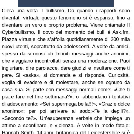
C’era una volta il bullismo.
Da quando i rapporti sono
diventati virtuali, questo fenomeno si è espanso, fino a
diventare un vero e proprio problema. Viene chiamato Il
Cyberbullismo. Il covo del momento dei bulli è Ask.fm.
Piazza virtuale che s’affolla quotidianamente di 200 mila
nuovi utenti, soprattutto da adolescenti. A volte da amici,
spesso da sconosciuti. Infiniti messaggi anche anonimi,
che viaggiano incontrollati senza una moderazione. Puoi
ingiuriare, dire parolacce, dare giudizi e insultare come ti
pare. Si «aska», si domanda e si risponde. Curiosità,
voglia di evadere e di molestare, anche se ognuno da
casa sua. Si parte con messaggi normali come: «Che ti
piace fare nel fine settimana?», o abbondano i tentativi
di adescamento: «Sei supermega bella!!!», «Grazie dolce
anonimo»; per poi arrivare al sodo:«Te la depili?»,
«Secondo te?». Un’esuberanza verbale che impiega un
attimo a sconfinare in violenza. A volte in modo fatale:
Hannah Smith, 14 anni, britannica del Leicestershire si è