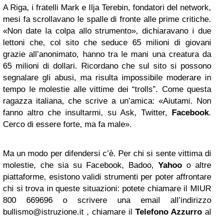
A Riga, i fratelli Mark e Ilja Terebin, fondatori del network,
mesi fa scrollavano le spalle di fronte alle prime critiche.
«Non date la colpa allo strumento», dichiaravano i due
lettoni che, col sito che seduce 65 milioni di giovani
grazie all’anonimato, hanno tra le mani una creatura da
65 milioni di dollari. Ricordano che sul sito si possono
segnalare gli abusi, ma risulta impossibile moderare in
tempo le molestie alle vittime dei “trolls”. Come questa
ragazza italiana, che scrive a un’amica: «Aiutami. Non
fanno altro che insultarmi, su Ask, Twitter,
Facebook
.
Cerco di essere forte, ma fa male».
Ma un modo per difendersi c’è. Per chi si sente vittima di
molestie, che sia su Facebook, Badoo,
Yahoo
o altre
piattaforme, esistono validi strumenti per poter affrontare
chi si trova in queste situazioni: potete chiamare il MIUR
800 669696 o scrivere una email all’indirizzo
bullismo@istruzione.it
, chiamare il
Telefono Azzurro
al