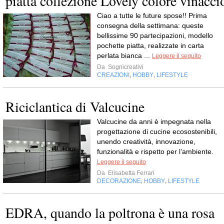
piatta collezione Lovely colore vinacci
Ciao a tutte le future spose!! Prima
consegna della settimana: queste
bellissime 90 partecipazioni, modello
pochette piatta, realizzate in carta
perlata bianca ...
Leggere il seguito
Da
Sognicreativi
CREAZIONI
HOBBY
LIFESTYLE
,
,
Riciclantica di Valcucine
Valcucine da anni è impegnata nella
progettazione di cucine ecosostenibili,
unendo creatività, innovazione,
funzionalità e rispetto per l’ambiente.
Leggere il seguito
Da
Elisabetta Ferrari
DECORAZIONE
HOBBY
LIFESTYLE
,
,
EDRA, quando la poltrona è una rosa