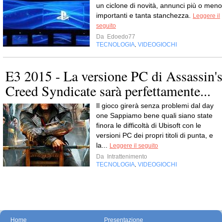
un ciclone di novità, annunci più o meno
importanti e tanta stanchezza.
Leggere il
seguito
Da
Edoedo77
TECNOLOGIA
VIDEOGIOCHI
,
E3 2015 - La versione PC di Assassin'
Creed Syndicate sarà perfettamente...
Il gioco girerà senza problemi dal day
one Sappiamo bene quali siano state
finora le difficoltà di Ubisoft con le
versioni PC dei propri titoli di punta, e
la...
Leggere il seguito
Da
Intrattenimento
TECNOLOGIA
VIDEOGIOCHI
,
Home
Presentazione