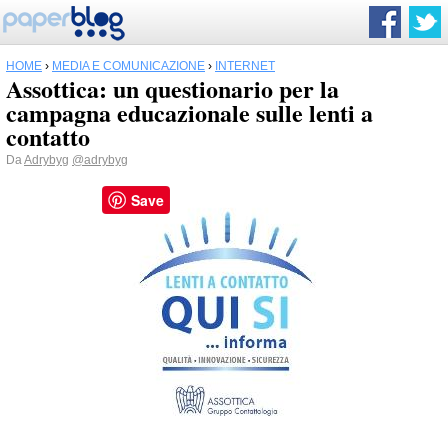
HOME
›
MEDIA E COMUNICAZIONE
›
INTERNET
Assottica: un questionario per la
campagna educazionale sulle lenti a
contatto
Da
Adrybyg
@adrybyg
Save