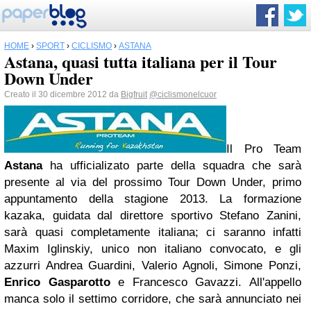
HOME
›
SPORT
›
CICLISMO
›
ASTANA
Astana, quasi tutta italiana per il Tour
Down Under
Creato il 30 dicembre 2012 da
Bigfruit
@ciclismonelcuor
Il Pro Team
Astana
ha ufficializato parte della squadra che sarà
presente al via del prossimo Tour Down Under, primo
appuntamento della stagione 2013. La formazione
kazaka, guidata dal direttore sportivo Stefano Zanini,
sarà quasi completamente italiana; ci saranno infatti
Maxim Iglinskiy, unico non italiano convocato, e gli
azzurri Andrea Guardini, Valerio Agnoli, Simone Ponzi,
Enrico Gasparotto
e Francesco Gavazzi. All'appello
manca solo il settimo corridore, che sarà annunciato nei