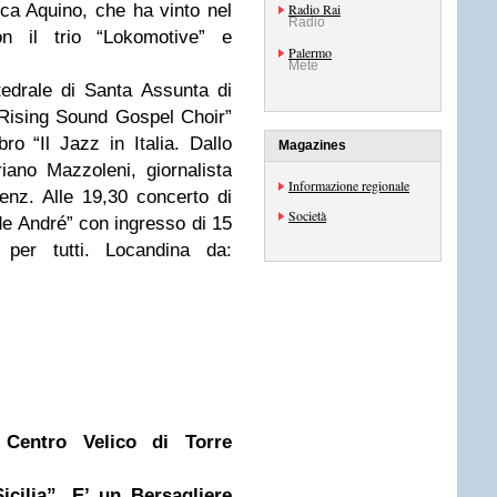
ca Aquino, che ha vinto nel
Radio Rai
Radio
n il trio “Lokomotive” e
Palermo
Mete
tedrale di Santa Assunta di
“Rising Sound Gospel Choir”
ro “Il Jazz in Italia. Dallo
Magazines
iano Mazzoleni, giornalista
Informazione regionale
nz. Alle 19,30 concerto di
Società
 de André” con ingresso di 15
 per tutti. Locandina da:
entro Velico di Torre
cilia”. E’ un Bersagliere