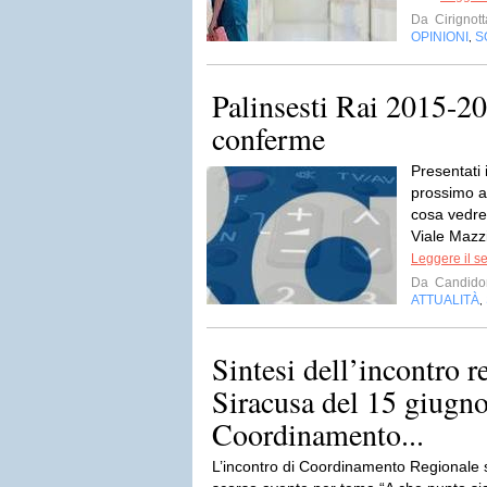
Da
Cirignott
OPINIONI
S
,
Palinsesti Rai 2015-20
conferme
Presentati i
prossimo a
cosa vedre
Viale Mazzi
Leggere il s
Da
Candido
ATTUALITÀ
,
Sintesi dell’incontro r
Siracusa del 15 giugno
Coordinamento...
L’incontro di Coordinamento Regionale s