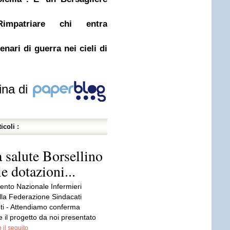
Rimpatriare chi entra
nari di guerra nei cieli di
ina di
icoli :
a salute Borsellino
e dotazioni...
nto Nazionale Infermieri
lla Federazione Sindacati
ti - Attendiamo conferma
se il progetto da noi presentato
 il seguito