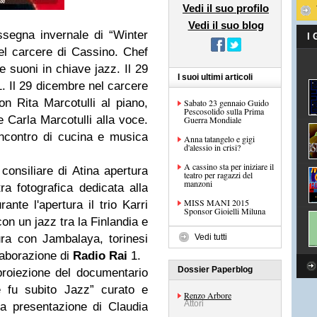
Vedi il suo profilo
Vedi il suo blog
ssegna invernale di “
Winter
I
nel carcere di Cassino. Chef
e suoni in chiave jazz. Il 29
I suoi ultimi articoli
. Il 29 dicembre nel carcere
n Rita Marcotulli al piano,
Sabato 23 gennaio Guido
Pescosolido sulla Prima
e Carla Marcotulli alla voce.
Guerra Mondiale
ncontro di cucina e musica
Anna tatangelo e gigi
d'alessio in crisi?
A cassino sta per iniziare il
 consiliare di Atina apertura
teatro per ragazzi del
manzoni
a fotografica dedicata alla
MISS MANI 2015
ante l'apertura il trio Karri
Sponsor Gioielli Miluna
on un jazz tra la Finlandia e
tura con Jambalaya, torinesi
Vedi tutti
laborazione di
Radio Rai
1.
Dossier Paperblog
proiezione del documentario
fu subito Jazz” curato e
Renzo Arbore
Attori
a presentazione di Claudia