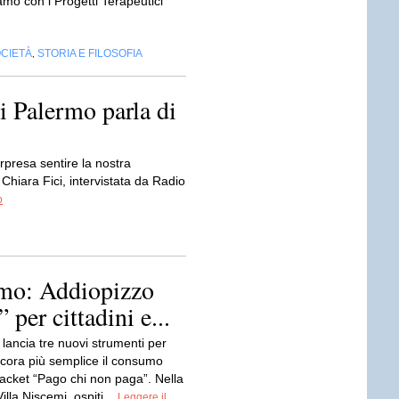
mo con i Progetti Terapeutici
CIETÀ
STORIA E FILOSOFIA
,
i Palermo parla di
presa sentire la nostra
hiara Fici, intervistata da Radio
o
ermo: Addiopizzo
 per cittadini e...
lancia tre nuovi strumenti per
cora più semplice il consumo
iracket “Pago chi non paga”. Nella
illa Niscemi, ospiti...
Leggere il