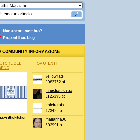
Non ancora membro?
Proponi il tuo blog
A COMMUNITY INFORMAZIONE
IONALE
AUTORE DEL
TOP UTENTI
ORNO
yellowflate
1983762 pt
maestrarosalba
1126395 pt
apietrarota
673425 pt
psyinthekitchen
marianna06
602991 pt