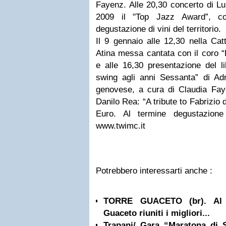
Fayenz. Alle 20,30 concerto di Lu
2009 il "Top Jazz Award”, co
degustazione di vini del territorio.
Il 9 gennaio alle 12,30 nella Cat
Atina messa cantata con il coro 
e alle 16,30 presentazione del lib
swing agli anni Sessanta” di Adr
genovese, a cura di Claudia Faye
Danilo Rea: “A tribute to Fabrizio
Euro. Al termine degustazione
www.twimc.it
Potrebbero interessarti anche :
TORRE GUACETO (br). Al C
Guaceto riuniti i migliori...
Trapani/ Gara “Maratona di Si