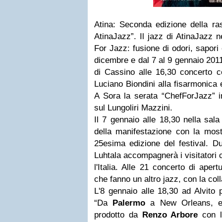
Atina
: Seconda edizione della ra
AtinaJazz
”. Il jazz di AtinaJazz 
For Jazz: fusione di odori, sapori 
dicembre e dal 7 al 9 gennaio 2011
di Cassino alle 16,30 concerto co
Luciano Biondini alla fisarmonica 
A Sora la serata “ChefForJazz” i
sul Lungoliri Mazzini.
Il 7 gennaio alle 18,30 nella sala
della manifestazione con la mostr
25esima edizione del festival. Dur
Luhtala accompagnerà i visitatori c
l'Italia. Alle 21 concerto di aper
che fanno un altro jazz, con la col
L'8 gennaio alle 18,30 ad Alvito 
“Da
Palermo
a New Orleans, e 
prodotto da
Renzo Arbore
con l