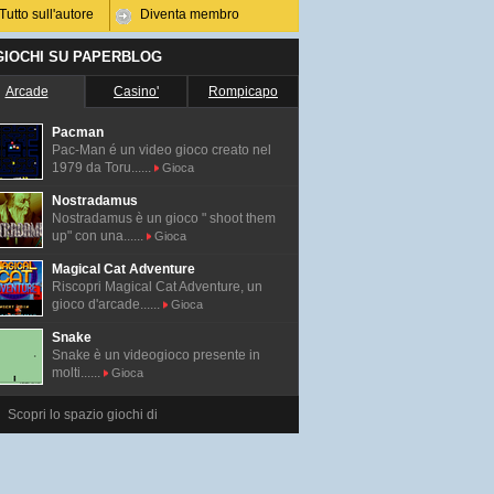
Tutto sull'autore
Diventa membro
 GIOCHI SU PAPERBLOG
Arcade
Casino'
Rompicapo
Pacman
Pac-Man é un video gioco creato nel
1979 da Toru......
Gioca
Nostradamus
Nostradamus è un gioco " shoot them
up" con una......
Gioca
Magical Cat Adventure
Riscopri Magical Cat Adventure, un
gioco d'arcade......
Gioca
Snake
Snake è un videogioco presente in
molti......
Gioca
Scopri lo spazio giochi di