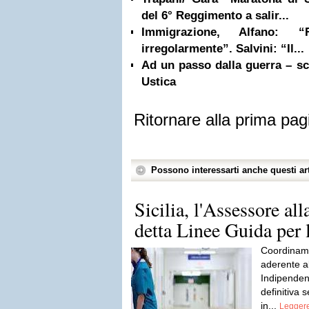
del 6° Reggimento a salir...
Immigrazione, Alfano: “
irregolarmente”. Salvini: “Il...
Ad un passo dalla guerra – sce
Ustica
Ritornare alla prima pag
Possono interessarti anche questi art
Sicilia, l'Assessore all
detta Linee Guida per l
Coordiname
aderente a
Indipenden
definitiva 
in...
Leggere