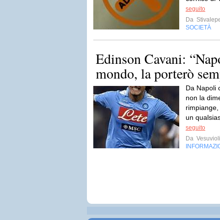
seguito
Da
Stivalep
SOCIETÀ
Edinson Cavani: “Napol
mondo, la porterò sem
Da Napoli c’
non la dime
rimpiange,
un qualsias
seguito
Da
Vesuviol
INFORMAZI