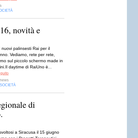
a
OCIETÀ
16, novità e
 nuovi palinsesti Rai per il
nno. Vediamo, rete per rete,
mo sul piccolo schermo made in
ni.Il daytime di RaiUno è...
eguito
news
SOCIETÀ
egionale di
.
voltosi a Siracusa il 15 giugno