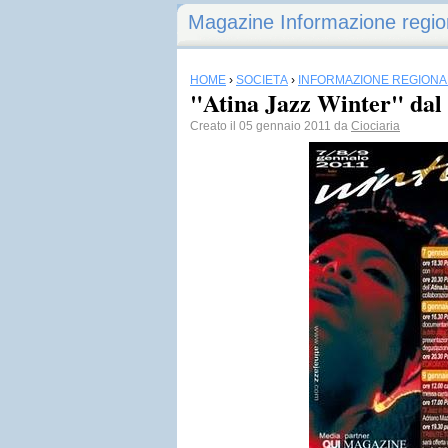
Magazine Informazione regio
HOME
›
SOCIETÀ
›
INFORMAZIONE REGIONA
"Atina Jazz Winter" dal 
Creato il 05 gennaio 2011 da
Ciociaria