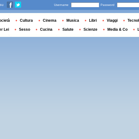
 su
Username
Password
ocietà
Cultura
Cinema
Musica
Libri
Viaggi
Tecnol
er Lei
Sesso
Cucina
Salute
Scienze
Media & Co