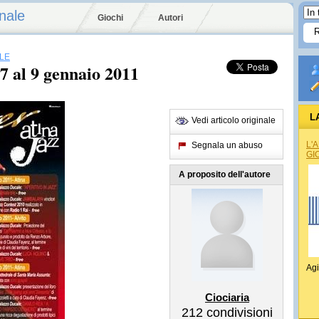
nale
Giochi
Autori
LE
7 al 9 gennaio 2011
L
Vedi articolo originale
REG
L'
Segnala un abuso
GI
A proposito dell'autore
Agi
Ciociaria
212
condivisioni