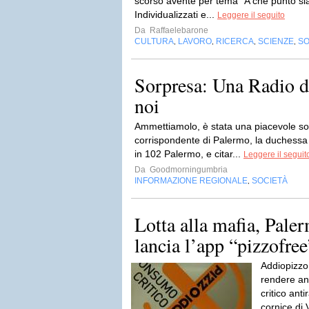
scorso avente per tema “A che punto sia
Individualizzati e...
Leggere il seguito
Da
Raffaelebarone
CULTURA
LAVORO
RICERCA
SCIENZE
SO
,
,
,
,
Sorpresa: Una Radio d
noi
Ammettiamolo, è stata una piacevole sor
corrispondente di Palermo, la duchessa C
in 102 Palermo, e citar...
Leggere il seguit
Da
Goodmorningumbria
INFORMAZIONE REGIONALE
SOCIETÀ
,
Lotta alla mafia, Pal
lancia l’app “pizzofree”
Addiopizzo 
rendere an
critico ant
cornice di V