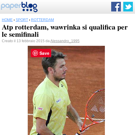
HOME
›
SPORT
›
ROTTERDAM
Atp rotterdam, wawrinka si qualifica per
le semifinali
Creato il 13 febbraio 2015 da
Alessandro_1995
Save