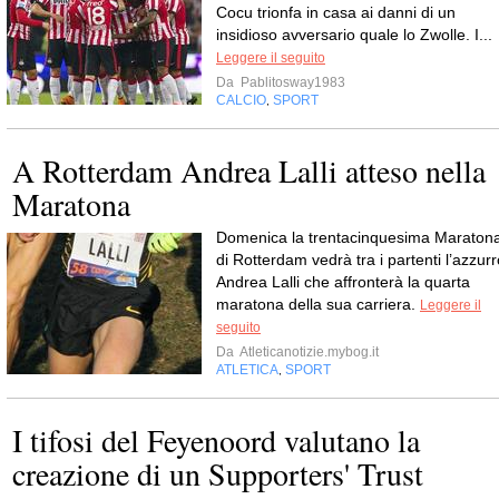
Cocu trionfa in casa ai danni di un
insidioso avversario quale lo Zwolle. I...
Leggere il seguito
Da
Pablitosway1983
CALCIO
SPORT
,
A Rotterdam Andrea Lalli atteso nella
Maratona
Domenica la trentacinquesima Maraton
di Rotterdam vedrà tra i partenti l’azzurr
Andrea Lalli che affronterà la quarta
maratona della sua carriera.
Leggere il
seguito
Da
Atleticanotizie.mybog.it
ATLETICA
SPORT
,
I tifosi del Feyenoord valutano la
creazione di un Supporters' Trust