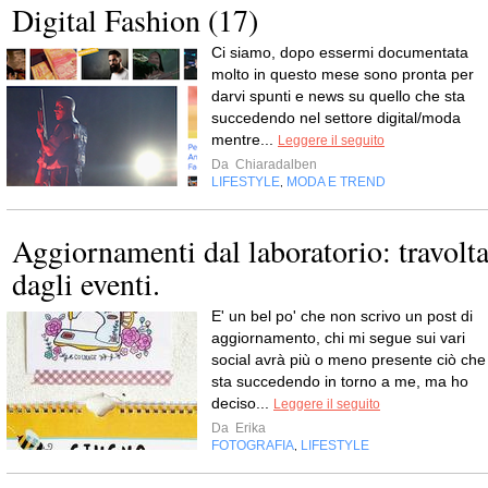
Digital Fashion (17)
Ci siamo, dopo essermi documentata
molto in questo mese sono pronta per
darvi spunti e news su quello che sta
succedendo nel settore digital/moda
mentre...
Leggere il seguito
Da
Chiaradalben
LIFESTYLE
MODA E TREND
,
Aggiornamenti dal laboratorio: travolt
dagli eventi.
E' un bel po' che non scrivo un post di
aggiornamento, chi mi segue sui vari
social avrà più o meno presente ciò che
sta succedendo in torno a me, ma ho
deciso...
Leggere il seguito
Da
Erika
FOTOGRAFIA
LIFESTYLE
,