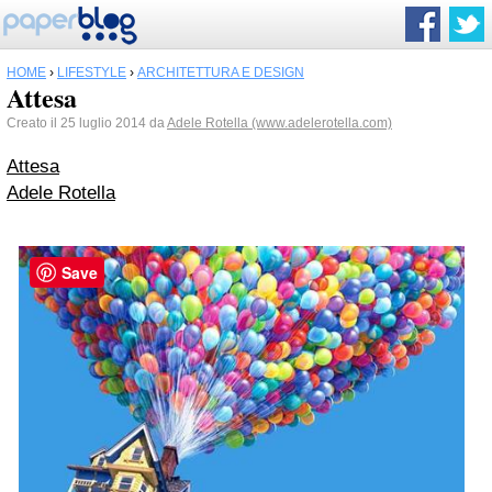
HOME
›
LIFESTYLE
›
ARCHITETTURA E DESIGN
Attesa
Creato il 25 luglio 2014 da
Adele Rotella (www.adelerotella.com)
Attesa
Adele Rotella
Save