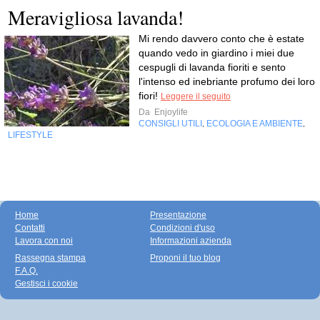
Meravigliosa lavanda!
Mi rendo davvero conto che è estate
quando vedo in giardino i miei due
cespugli di lavanda fioriti e sento
l'intenso ed inebriante profumo dei loro
fiori!
Leggere il seguito
Da
Enjoylife
CONSIGLI UTILI
ECOLOGIA E AMBIENTE
,
,
LIFESTYLE
Home
Presentazione
Contatti
Condizioni d'uso
Lavora con noi
Informazioni azienda
Rassegna stampa
Proponi il tuo blog
F.A.Q.
Gestisci i cookie