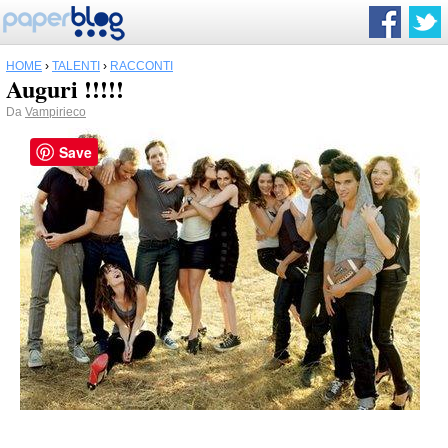
HOME
›
TALENTI
›
RACCONTI
Auguri !!!!!
Da
Vampirieco
Save