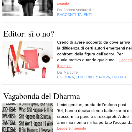
seguito
Da
Andrea Venturotti
RACCONTI
TALENTI
,
Editor: sì o no?
Credo di avere scoperto da dove arriva
la diffidenza di certi autori emergenti nei
confronti della figura dell’editor. Per
quale motivo quando qualcuno...
Legger
il seguito
Da
Marcofre
CULTURA
EDITORIA E STAMPA
TALENTI
,
,
Vagabonda del Dharma
I miei genitori, preda dell'euforia post
'68, hanno deciso di non battezzarmi e d
crescermi a pane e strozzapreti. A due
anni mia nonna mi ha portato l'acqua d..
Leggere il seguito