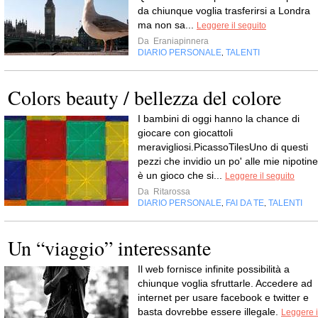
da chiunque voglia trasferirsi a Londra
ma non sa...
Leggere il seguito
Da
Eraniapinnera
DIARIO PERSONALE
TALENTI
,
Colors beauty / bellezza del colore
I bambini di oggi hanno la chance di
giocare con giocattoli
meravigliosi.PicassoTilesUno di questi
pezzi che invidio un po' alle mie nipotine
è un gioco che si...
Leggere il seguito
Da
Ritarossa
DIARIO PERSONALE
FAI DA TE
TALENTI
,
,
Un “viaggio” interessante
Il web fornisce infinite possibilità a
chiunque voglia sfruttarle. Accedere ad
internet per usare facebook e twitter e
basta dovrebbe essere illegale.
Leggere i