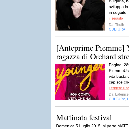
Bulgaria, ne
sviluppa l
in seguito,
il seguito
Da
Thoth
CULTURA
[Anteprime Piemme] Y
ragazza di Orchard stre
Pagine: 28
PiemmeUsci
vita basta 
capisce che
Leggere il s
Da
Lafenic
CULTURA
L
,
Mattinata festival
Domenica 5 Luglio 2015, si parte MATT