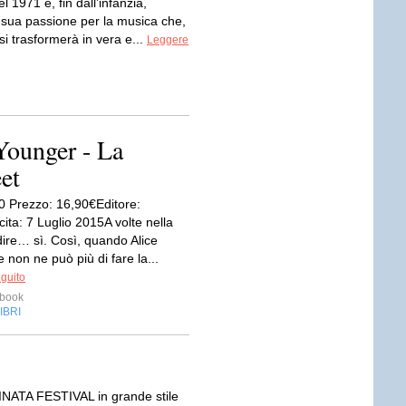
l 1971 e, fin dall’infanzia,
a sua passione per la musica che,
 si trasformerà in vera e...
Leggere
ounger - La
et
0 Prezzo: 16,90€Editore:
ta: 7 Luglio 2015A volte nella
dire… sì. Così, quando Alice
 non ne può più di fare la...
eguito
ebook
IBRI
INATA FESTIVAL in grande stile