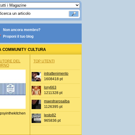
Non ancora membro?
Proponi il tuo blog
A COMMUNITY CULTURA
AUTORE DEL
TOP UTENTI
ORNO
intrattenimento
1608418 pt
lory663
1211328 pt
maestrarosalba
1126395 pt
psyinthekitchen
lesto82
965836 pt