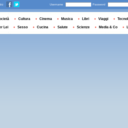
 su
Username
Password
ocietà
Cultura
Cinema
Musica
Libri
Viaggi
Tecnol
er Lei
Sesso
Cucina
Salute
Scienze
Media & Co