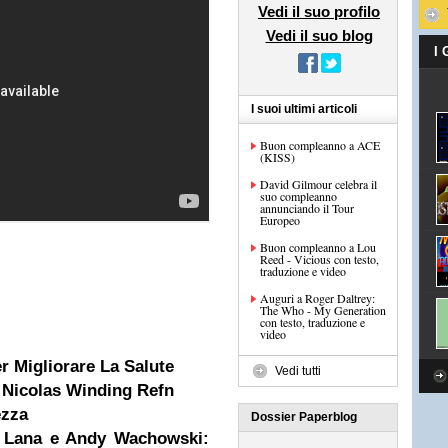
Vedi il suo profilo
Vedi il suo blog
I
I suoi ultimi articoli
Buon compleanno a ACE
(KISS)
David Gilmour celebra il
suo compleanno
annunciando il Tour
Europeo
Buon compleanno a Lou
Reed - Vicious con testo,
traduzione e video
Auguri a Roger Daltrey:
The Who - My Generation
con testo, traduzione e
video
r Migliorare La Salute
Vedi tutti
i Nicolas Winding Refn
ezza
Dossier Paperblog
da Lana e Andy Wachowski: