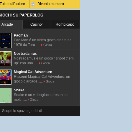
Tutto sull'autore
Diventa membro
 GIOCHI SU PAPERBLOG
Arcade
Casino'
Rompicapo
Pacman
Pac-Man é un video gioco creato nel
1979 da Toru......
Gioca
Nostradamus
Nostradamus è un gioco " shoot them
up" con una......
Gioca
Magical Cat Adventure
Riscopri Magical Cat Adventure, un
gioco d'arcade......
Gioca
Snake
Snake è un videogioco presente in
molti......
Gioca
Scopri lo spazio giochi di