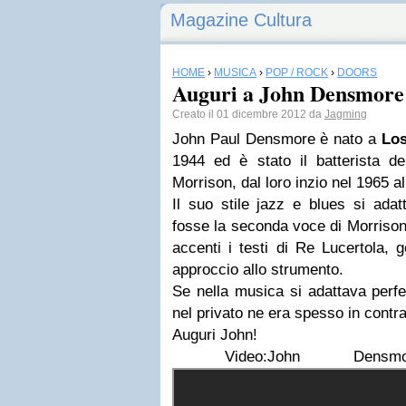
Magazine Cultura
HOME
›
MUSICA
›
POP / ROCK
›
DOORS
Auguri a John Densmore
Creato il 01 dicembre 2012 da
Jagming
John Paul Densmore è nato a
Los
1944 ed è stato il batterista d
Morrison, dal loro inzio nel 1965 a
Il suo stile jazz e blues si ada
fosse la seconda voce di Morrison,
accenti i testi di Re Lucertola, 
approccio allo strumento.
Se nella musica si adattava perfet
nel privato ne era spesso in contra
Auguri John!
Video:John Densm