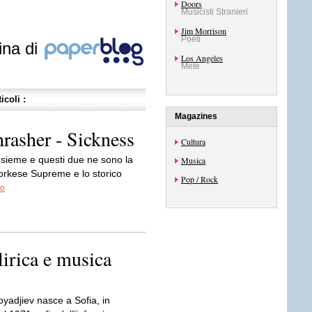
Doors
Musicisti Stranieri
Jim Morrison
Poeti
ina di
Los Angeles
Mete
icoli :
Magazines
asher - Sickness
Cultura
insieme e questi due ne sono la
Musica
orkese Supreme e lo storico
Pop / Rock
to
lirica e musica
yadjiev nasce a Sofia, in