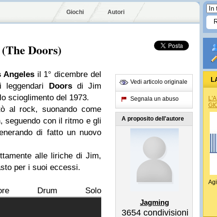
Giochi
Autori
 (The Doors)
 Angeles
il 1° dicembre del
L
Vedi articolo originale
ei leggendari
Doors
di Jim
llo scioglimento del 1973.
L'
Segnala un abuso
GI
ttò al rock, suonando come
A proposito dell'autore
 seguendo con il ritmo e gli
generando di fatto un nuovo
tamente alle liriche di Jim,
sto per i suoi eccessi.
Agi
ore Drum Solo
Jagming
3654
condivisioni