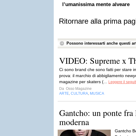
l’umanissima mente alveare
Ritornare alla prima pag
Possono interessarti anche questi art
VIDEO: Supreme x Thr
Ci sono brand che sono fatti per stare 
prova: il marchio di abbigliamento newy
magazine per skaters (...
Leggere il segui
Da
Osso Magazine
ARTE
CULTURA
MUSICA
,
,
Gantcho: un ponte fra 
moderna
Gantcho Bo