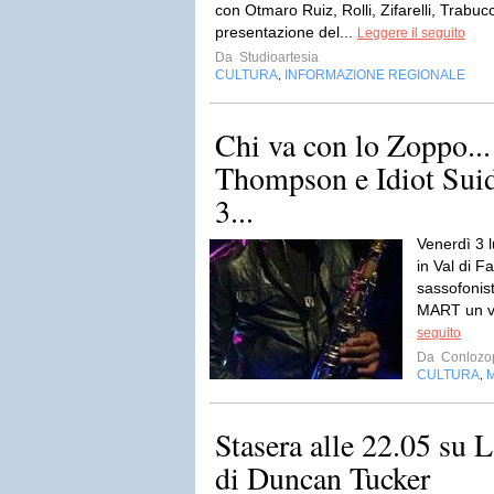
con Otmaro Ruiz, Rolli, Zifarelli, Trabu
presentazione del...
Leggere il seguito
Da
Studioartesia
CULTURA
INFORMAZIONE REGIONALE
,
Chi va con lo Zoppo..
Thompson e Idiot Sui
3...
Venerdì 3 l
in Val di F
sassofonist
MART un vi
seguito
Da
Conlozo
CULTURA
,
Stasera alle 22.05 su 
di Duncan Tucker