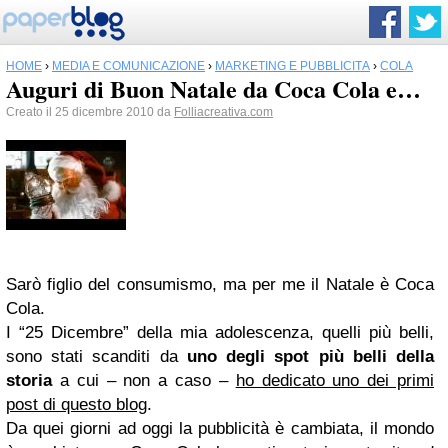
HOME
›
MEDIA E COMUNICAZIONE
›
MARKETING E PUBBLICITÀ
›
COLA
Auguri di Buon Natale da Coca Cola e…
Creato il 25 dicembre 2010 da
Folliacreativa.com
Sarò figlio del consumismo, ma per me il Natale è Coca
Cola.
I “25 Dicembre” della mia adolescenza, quelli più belli,
sono stati scanditi da
uno degli spot più belli della
storia
a cui – non a caso –
ho dedicato uno dei primi
post di questo blog
.
Da quei giorni ad oggi la pubblicità è cambiata, il mondo