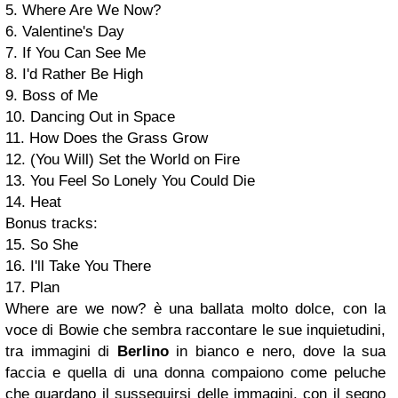
5. Where Are We Now?
6. Valentine's Day
7. If You Can See Me
8. I'd Rather Be High
9. Boss of Me
10. Dancing Out in Space
11. How Does the Grass Grow
12. (You Will) Set the World on Fire
13. You Feel So Lonely You Could Die
14. Heat
Bonus tracks:
15. So She
16. I'll Take You There
17. Plan
Where are we now? è una ballata molto dolce, con la
voce di Bowie che sembra raccontare le sue inquietudini,
tra immagini di
Berlino
in bianco e nero, dove la sua
faccia e quella di una donna compaiono come peluche
che guardano il susseguirsi delle immagini, con il segno