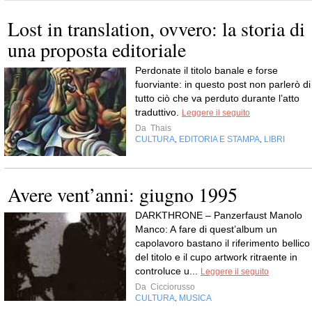
Lost in translation, ovvero: la storia di
una proposta editoriale
Perdonate il titolo banale e forse
fuorviante: in questo post non parlerò di
tutto ciò che va perduto durante l’atto
traduttivo.
Leggere il seguito
Da
Thais
CULTURA
EDITORIA E STAMPA
LIBRI
,
,
Avere vent’anni: giugno 1995
DARKTHRONE – Panzerfaust Manolo
Manco: A fare di quest’album un
capolavoro bastano il riferimento bellico
del titolo e il cupo artwork ritraente in
controluce u...
Leggere il seguito
Da
Cicciorusso
CULTURA
MUSICA
,