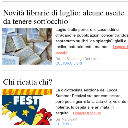
Novità librarie di luglio: alcune uscite
da tenere sott'occhio
Luglio è alle porte, e le case editrici
diradano le pubblicazioni concentrandos
soprattutto su libri "da spiaggia": gialli e
thriller, naturalmente, ma non...
Leggere i
seguito
Da
La Stamberga Dei Lettori
CULTURA
LIBRI
,
Chi ricatta chi?
La diciottesima edizione del Lucca
Summer Festival sta per cominciare,
però pochi giorni fa la città che, volente
nolente, lo ospita si è animata in
seguito...
Leggere il seguito
Da
Marvigar4
CULTURA