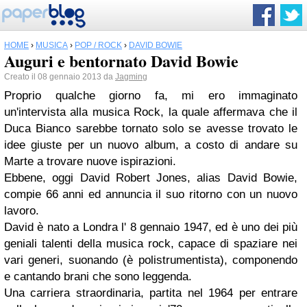
HOME
›
MUSICA
›
POP / ROCK
›
DAVID BOWIE
Auguri e bentornato David Bowie
Creato il 08 gennaio 2013 da
Jagming
Proprio qualche giorno fa, mi ero immaginato
un'intervista alla musica Rock, la quale affermava che il
Duca Bianco sarebbe tornato solo se avesse trovato le
idee giuste per un nuovo album, a costo di andare su
Marte a trovare nuove ispirazioni.
Ebbene, oggi David Robert Jones, alias David Bowie,
compie 66 anni ed annuncia il suo ritorno con un nuovo
lavoro.
David è nato a Londra l' 8 gennaio 1947, ed è uno dei più
geniali talenti della musica rock, capace di spaziare nei
vari generi, suonando (è polistrumentista), componendo
e cantando brani che sono leggenda.
Una carriera straordinaria, partita nel 1964 per entrare