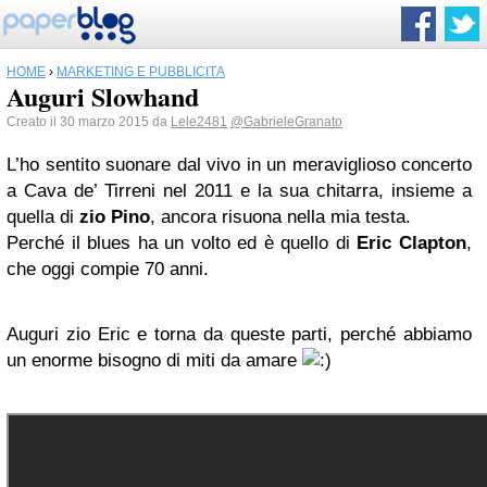
HOME
›
MARKETING E PUBBLICITÀ
Auguri Slowhand
Creato il 30 marzo 2015 da
Lele2481
@GabrieleGranato
L’ho sentito suonare dal vivo in un meraviglioso concerto
a Cava de’ Tirreni nel 2011 e la sua chitarra, insieme a
quella di
zio Pino
, ancora risuona nella mia testa.
Perché il blues ha un volto ed è quello di
Eric Clapton
,
che oggi compie 70 anni.
Auguri zio Eric e torna da queste parti, perché abbiamo
un enorme bisogno di miti da amare