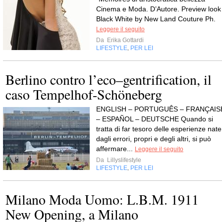
Cinema e Moda. D’Autore. Preview look
Black White by New Land Couture Ph.
Leggere il seguito
Da
Erika Gottardi
LIFESTYLE
PER LEI
,
Berlino contro l’eco–gentrification, il
caso Tempelhof-Schöneberg
ENGLISH – PORTUGUÊS – FRANÇAIS
– ESPAÑOL – DEUTSCHE Quando si
tratta di far tesoro delle esperienze nate
dagli errori, propri e degli altri, si può
affermare...
Leggere il seguito
Da
Lillyslifestyle
LIFESTYLE
PER LEI
,
Milano Moda Uomo: L.B.M. 1911
New Opening, a Milano