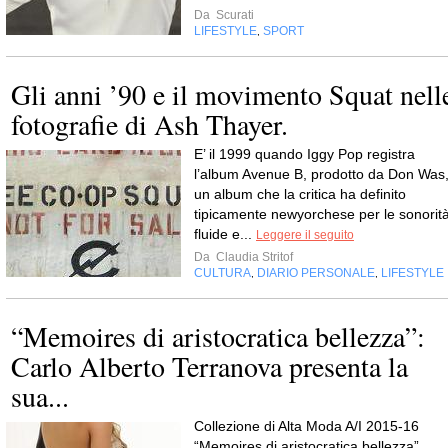
Da
Scurati
LIFESTYLE
SPORT
,
Gli anni ’90 e il movimento Squat nell
fotografie di Ash Thayer.
E’ il 1999 quando Iggy Pop registra
l’album Avenue B, prodotto da Don Was
un album che la critica ha definito
tipicamente newyorchese per le sonorit
fluide e...
Leggere il seguito
Da
Claudia Stritof
CULTURA
DIARIO PERSONALE
LIFESTYLE
,
,
“Memoires di aristocratica bellezza”:
Carlo Alberto Terranova presenta la
sua...
Collezione di Alta Moda A/I 2015-16
“Memoires di aristocratica bellezza”