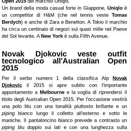
Open 2015
del marchio Uniqlo.
Un
brand
della moda casual forte in Giappone,
Uniqlo
è
un competitor di H&M (che nel tennis veste
Tomas
Berdych
) e anche di Zara e Benetton. A Tokio il marchio
ha circa un centinaio di negozi sui quasi mille nel Paese
del Sol levante. A
New York
è sulla Fifth Avenue.
Novak Djokovic veste outfit
tecnologico all'Australian Open
2015
Per il serbo numero 1 della classifica Atp
Novak
Djokovic
il 2015 si apre subito con l'importante
appuntamento a
Melbourne
e la voglia di riprendersi il
titolo degli Australian Open 2015. Per l'occasione vestirà
una polo blu con una tonalità piuttosto brillante e un
piping
bianco lungo il colletto all'esterno e sotto le
maniche. Il pantaloncino bianco prevede a contrasto un
piping
blu doppio sui lati e con una lunghezza sulla