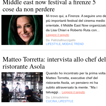
Middle east now festival a firenze 5
cose da non perdere
Mi trovo qui, a Firenze. A seguire uno de
più importanti festival del cinema medio
orientale, il Middle East Now organizzat
da Lisa Chiari e Roberto Ruta con...
Leggere il seguito
Da
Patriziafinuccigallo
LIFESTYLE
MODA E TREND
,
Matteo Torretta: intervista allo chef del
ristorante Asola
Quando ho incontrato per la prima volta
Matteo Torretta, executive chef del
ristorante Asola, un pensiero mi ha
subito attraversato la mente. “Ma i
tatuaggi...
Leggere il seguito
Da
Lilimadeleine
CUCINA
LIFESTYLE
,