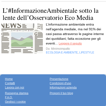
L’#InformazioneAmbientale sotto la
lente dell’Osservatorio Eco Media
L’informazione ambientale entra
nell’agenda mediale, ma nel 91% dei
casi passa attraverso le pagine interne
dei quotidiani; fatta eccezione per gli
eventi...
Leggere il seguito
Da
Minimoimpatto
ECOLOGIA E AMBIENTE
LIFESTYLE
,
Home
Presentazione
Contatti
Condizioni d'uso
Lavora con noi
Informazioni azienda
Rassegna stampa
Proponi il tuo blog
F.A.Q.
Gestisci i cookie