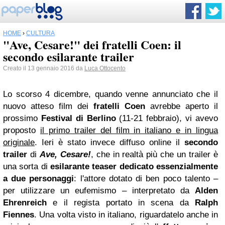
HOME
›
CULTURA
"Ave, Cesare!" dei fratelli Coen: il
secondo esilarante trailer
Creato il 13 gennaio 2016 da
Luca Ottocento
Lo scorso 4 dicembre, quando venne annunciato che il
nuovo atteso film dei
fratelli Coen
avrebbe aperto il
prossimo
Festival di Berlino
(
11-21 febbraio
), vi avevo
proposto
il primo trailer del film in italiano e in lingua
originale
. Ieri è stato invece diffuso online il
secondo
trailer
di
Ave, Cesare!
, che in realtà più che un trailer è
una sorta di
esilarante teaser dedicato essenzialmente
a due personaggi
: l'attore dotato di ben poco talento
–
per utilizzare un eufemismo
–
interpretato da
Alden
Ehrenreich
e il regista portato in scena da
Ralph
Fiennes
.
Una volta visto in italiano, riguardatelo anche in