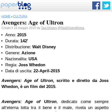
HOME
›
CULTURA
Avengers: Age of Ultron
Creato il 16 maggio 2015 da
Taxi Drivers
@TaxiDriversRoma
Anno:
2015
Durata:
142'
Distribuzione:
Walt Disney
Genere:
Azione
Nazionalita:
USA
Regia:
Joss Whedon
Data di uscita:
22-April-2015
Avengers: Age of Ultron
, scritto e diretto da Joss
Whedon, è un film del 2015
.
Avengers: Age of Ultron
, dedicato come sempre
all’eterna lotta tra il bene e il male, rivela un aspetto