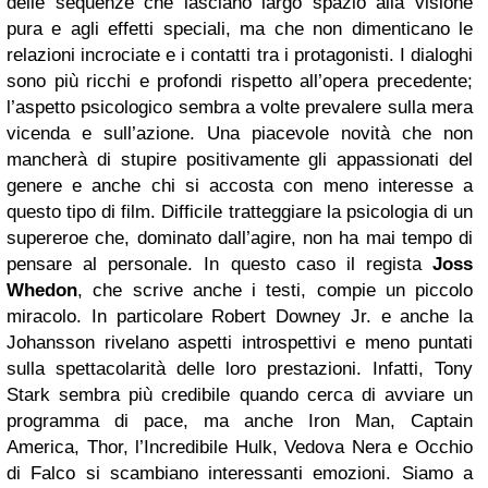
delle sequenze che lasciano largo spazio alla visione
pura e agli effetti speciali, ma che non dimenticano le
relazioni incrociate e i contatti tra i protagonisti. I dialoghi
sono più ricchi e profondi rispetto all’opera precedente;
l’aspetto psicologico sembra a volte prevalere sulla mera
vicenda e sull’azione. Una piacevole novità che non
mancherà di stupire positivamente gli appassionati del
genere e anche chi si accosta con meno interesse a
questo tipo di film. Difficile tratteggiare la psicologia di un
supereroe che, dominato dall’agire, non ha mai tempo di
pensare al personale. In questo caso il regista
Joss
Whedon
, che scrive anche i testi, compie un piccolo
miracolo. In particolare Robert Downey Jr. e anche la
Johansson rivelano aspetti introspettivi e meno puntati
sulla spettacolarità delle loro prestazioni. Infatti, Tony
Stark sembra più credibile quando cerca di avviare un
programma di pace, ma anche Iron Man, Captain
America, Thor, l’Incredibile Hulk, Vedova Nera e Occhio
di Falco si scambiano interessanti emozioni. Siamo a