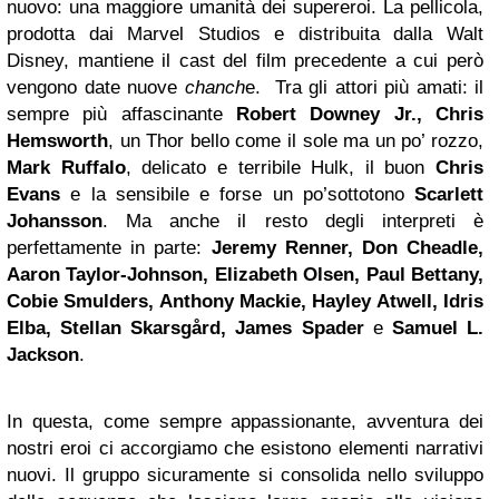
nuovo: una maggiore umanità dei supereroi. La pellicola,
prodotta dai Marvel Studios e distribuita dalla Walt
Disney, mantiene il cast del film precedente a cui però
vengono date nuove
chanch
e. Tra gli attori più amati: il
sempre più affascinante
Robert Downey Jr., Chris
Hemsworth
, un Thor bello come il sole ma un po’ rozzo,
Mark Ruffalo
, delicato e terribile Hulk, il buon
Chris
Evans
e la sensibile e forse un po’sottotono
Scarlett
Johansson
. Ma anche il resto degli interpreti è
perfettamente in parte:
Jeremy Renner, Don Cheadle,
Aaron Taylor-Johnson, Elizabeth Olsen, Paul Bettany,
Cobie Smulders, Anthony Mackie, Hayley Atwell, Idris
Elba, Stellan Skarsgård, James Spader
e
Samuel L.
Jackson
.
In questa, come sempre appassionante, avventura dei
nostri eroi ci accorgiamo che esistono elementi narrativi
nuovi. Il gruppo sicuramente si consolida nello sviluppo