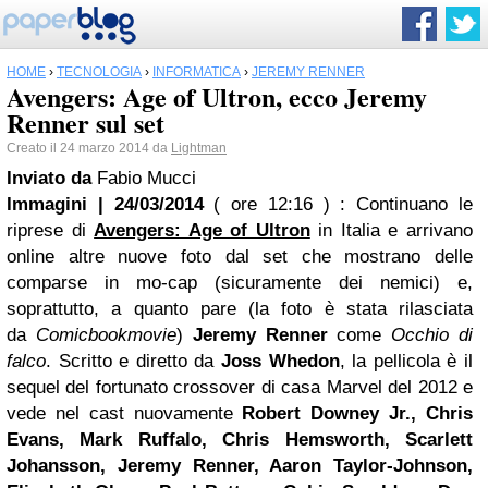
HOME
›
TECNOLOGIA
›
INFORMATICA
›
JEREMY RENNER
Avengers: Age of Ultron, ecco Jeremy
Renner sul set
Creato il 24 marzo 2014 da
Lightman
Inviato da
Fabio Mucci
Immagini | 24/03/2014
( ore 12:16 )
: Continuano le
riprese di
Avengers: Age of Ultron
in Italia e arrivano
online altre nuove foto dal set che mostrano delle
comparse in mo-cap (sicuramente dei nemici) e,
soprattutto, a quanto pare (la foto è stata rilasciata
da
Comicbookmovie
)
Jeremy Renner
come
Occhio di
falco
. Scritto e diretto da
Joss Whedon
, la pellicola è il
sequel del fortunato crossover di casa Marvel del 2012 e
vede nel cast nuovamente
Robert Downey Jr., Chris
Evans, Mark Ruffalo, Chris Hemsworth, Scarlett
Johansson, Jeremy Renner,
Aaron
Taylor-Johnson,