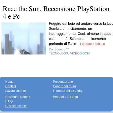
Race the Sun, Recensione PlayStation
4 e Pc
Fuggire dal buio ed andare verso la luce
Sembra un incitamento, un
incoraggiamento. Così, almeno in quest
caso, non è. Stiamo semplicemente
parlando di Race...
Leggere il seguito
Da
Edoedo77
TECNOLOGIA
VIDEOGIOCHI
,
Home
Presentazione
Contatti
Condizioni d'uso
Lavora con noi
Informazioni azienda
Rassegna stampa
Proponi il tuo blog
F.A.Q.
Gestisci i cookie