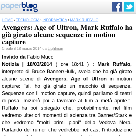
HOME
›
TECNOLOGIA
›
INFORMATICA
›
MARK RUFFALO
Avengers: Age of Ultron, Mark Ruffalo ha
già girato alcune sequenze in motion
capture
Creato il 18 marzo 2014 da
Lightman
Inviato da
Fabio Mucci
Notizia | 18/03/2014
( ore 18:41 )
:
Mark Ruffalo
,
interprete di Bruce Banner/Hulk, svela che ha già girato
alcune scene di
Avengers: Age of Ultron
in motion
capture: "si, ho già girato un mucchio di sequenze.
Sequenze con il motion capture, quindi parliamo di teatri
di posa. Inizierò poi a lavorare al film a metà aprile.".
Ruffalo ha poi spiegato che, probabilmente, nel film
vedremo ulteriori momenti di scienza tra Banner/Stark e
che vedremo "molti primi piani" della Vedova Nera.
Parlando del rumor che vedrebbe nel cast l'introduzione