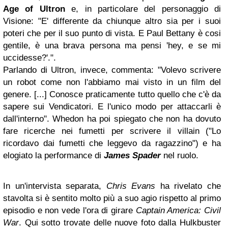
Age of Ultron
e, in particolare del personaggio di
Visione: "E' differente da chiunque altro sia per i suoi
poteri che per il suo punto di vista. E Paul Bettany è cosi
gentile, è una brava persona ma pensi 'hey, e se mi
uccidesse?'.".
Parlando di Ultron, invece, commenta: "Volevo scrivere
un robot come non l'abbiamo mai visto in un film del
genere. [...] Conosce praticamente tutto quello che c'è da
sapere sui Vendicatori. E l'unico modo per attaccarli è
dall'interno". Whedon ha poi spiegato che non ha dovuto
fare ricerche nei fumetti per scrivere il villain ("Lo
ricordavo dai fumetti che leggevo da ragazzino") e ha
elogiato la performance di
James Spader
nel ruolo.
In un'intervista separata,
Chris Evans
ha rivelato che
stavolta si è sentito molto più a suo agio rispetto al primo
episodio e non vede l'ora di girare
Captain America: Civil
War
. Qui sotto trovate delle nuove foto dalla Hulkbuster