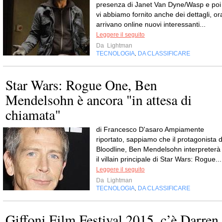
presenza di Janet Van Dyne/Wasp e poi
vi abbiamo fornito anche dei dettagli, or
arrivano online nuovi interessanti...
Leggere il seguito
Da
Lightman
TECNOLOGIA
DA CLASSIFICARE
,
Star Wars: Rogue One, Ben
Mendelsohn è ancora "in attesa di
chiamata"
di Francesco D'asaro Ampiamente
riportato, sappiamo che il protagonista d
Bloodline, Ben Mendelsohn interpreterà
il villain principale di Star Wars: Rogue...
Leggere il seguito
Da
Lightman
TECNOLOGIA
DA CLASSIFICARE
,
Giffoni Film Festival 2015, c’è Darren