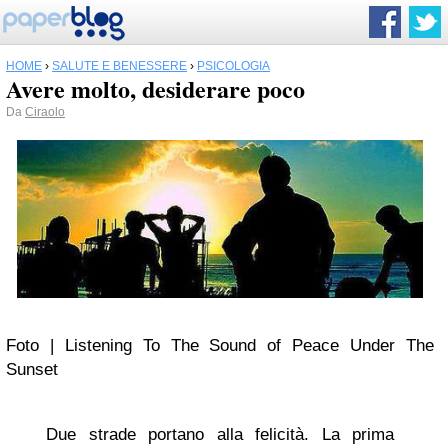
HOME
›
SALUTE E BENESSERE
›
PSICOLOGIA
Avere molto, desiderare poco
Da
Ciraolo
Foto | Listening To The Sound of Peace Under The
Sunset
Due strade portano alla felicità. La prima