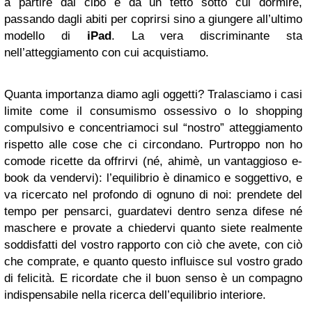
a partire dal cibo e da un tetto sotto cui dormire,
passando dagli abiti per coprirsi sino a giungere all’ultimo
modello di
iPad
. La vera discriminante sta
nell’atteggiamento con cui acquistiamo.
Quanta importanza diamo agli oggetti? Tralasciamo i casi
limite come il consumismo ossessivo o lo shopping
compulsivo e concentriamoci sul “nostro” atteggiamento
rispetto alle cose che ci circondano. Purtroppo non ho
comode ricette da offrirvi (né, ahimè, un vantaggioso e-
book da vendervi): l’equilibrio è dinamico e soggettivo, e
va ricercato nel profondo di ognuno di noi: prendete del
tempo per pensarci, guardatevi dentro senza difese né
maschere e provate a chiedervi quanto siete realmente
soddisfatti del vostro rapporto con ciò che avete, con ciò
che comprate, e quanto questo influisce sul vostro grado
di felicità. E ricordate che il buon senso è un compagno
indispensabile nella ricerca dell’equilibrio interiore.