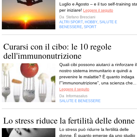
Luglio e Agosto – e il tuo self-training st
per iniziare!
Leggere il seguito
Da
Stefano Bresciani
ALTRI SPORT
HOBBY
SALUTE E
,
,
BENESSERE
SPORT
,
Curarsi con il cibo: le 10 regole
dell'immunonutrizione
Quali cibi possono aiutarci a rinforzare il
nostro sistema immunitario e quindi a
prevenire le malattie? È quanto indaga
l'”immunonutrizione”, una scienza che...
Leggere il seguito
Da
Informasalus
SALUTE E BENESSERE
Lo stress riduce la fertilità delle donne
Lo stress può ridurre la fertilità delle
donne. È quanto emerge da uno studio