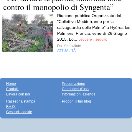
contro il monopolio di Syngenta”
Riunione pubblica Organizzata dal
"Collettivo Mediterraneo per la
salvaguardia delle Palme" a Hyères-les-
Palmiers, Francia, venerdì 26 Giugno
2015. Lo...
Leggere il seguito
Da
Yellowflate
ATTUALITÀ
Home
Presentazione
Contatti
Condizioni d'uso
Lavora con noi
Informazioni azienda
Rassegna stampa
Proponi il tuo blog
F.A.Q.
Gestisci i cookie