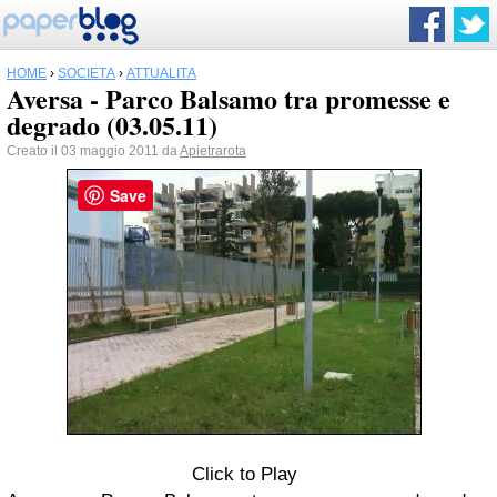
HOME
›
SOCIETÀ
›
ATTUALITÀ
Aversa - Parco Balsamo tra promesse e
degrado (03.05.11)
Creato il 03 maggio 2011 da
Apietrarota
Save
Click to Play