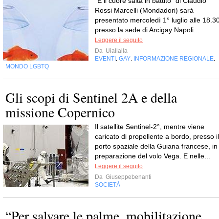
“E il cuore salta in battito” di Claudio
Rossi Marcelli (Mondadori) sarà
presentato mercoledì 1° luglio alle 18.3
presso la sede di Arcigay Napoli...
Leggere il seguito
Da
Uiallalla
EVENTI
GAY
INFORMAZIONE REGIONALE
,
,
,
MONDO LGBTQ
Gli scopi di Sentinel 2A e della
missione Copernico
Il satellite Sentinel-2°, mentre viene
caricato di propellente a bordo, presso il
porto spaziale della Guiana francese, in
preparazione del volo Vega. E nelle...
Leggere il seguito
Da
Giuseppebenanti
SOCIETÀ
“Per salvare le palme, mobilitazione