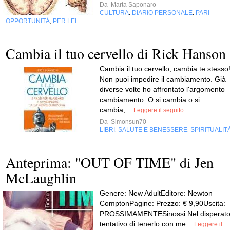
Da
Marta Saponaro
CULTURA
DIARIO PERSONALE
PARI
,
,
OPPORTUNITÀ
PER LEI
,
Cambia il tuo cervello di Rick Hanson
Cambia il tuo cervello, cambia te stesso
Non puoi impedire il cambiamento. Già
diverse volte ho affrontato l'argomento
cambiamento. O si cambia o si
cambia,...
Leggere il seguito
Da
Simonsun70
LIBRI
SALUTE E BENESSERE
SPIRITUALIT
,
,
Anteprima: "OUT OF TIME" di Jen
McLaughlin
Genere: New AdultEditore: Newton
ComptonPagine: Prezzo: € 9,90Uscita:
PROSSIMAMENTESinossi:Nel disperat
tentativo di tenerlo con me...
Leggere il