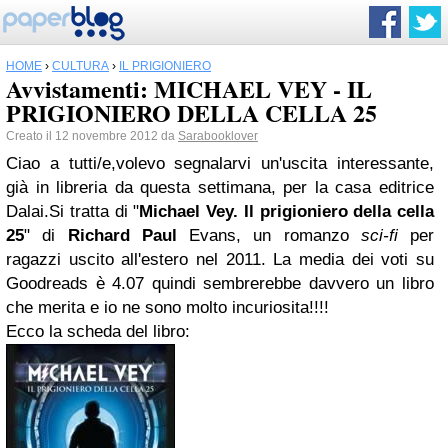
HOME
›
CULTURA
›
IL PRIGIONIERO
Avvistamenti: MICHAEL VEY - IL
PRIGIONIERO DELLA CELLA 25
Creato il 12 novembre 2012 da
Sarabooklover
Ciao a tutti/e,volevo segnalarvi un'uscita interessante,
già in libreria da questa settimana, per la casa editrice
Dalai.Si tratta di "
Michael Vey.
Il prigioniero
della cella
25
" di
Richard Paul
Evans, un romanzo
sci-fi
per
ragazzi uscito all'estero nel 2011. La media dei voti su
Goodreads è 4.07 quindi sembrerebbe davvero un libro
che merita e io ne sono molto incuriosita!!!!
Ecco la scheda del libro: