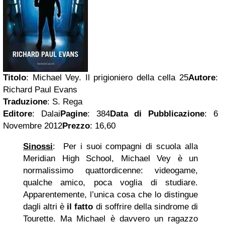
Titolo
: Michael Vey. Il prigioniero della cella 25
Autore
:
Richard Paul Evans
Traduzione
: S. Rega
Editore
: Dalai
Pagine
: 384
Data di Pubblicazione
: 6
Novembre 2012
Prezzo
: 16,60
Sinossi
: Per i suoi compagni di scuola alla
Meridian High School, Michael Vey è un
normalissimo quattordicenne: videogame,
qualche amico, poca voglia di studiare.
Apparentemente, l’unica cosa che lo distingue
dagli altri è
il fatto
di soffrire della sindrome di
Tourette. Ma Michael è davvero un ragazzo