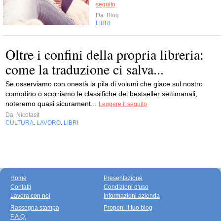
seguito
Da
Blog
LIBRI
Oltre i confini della propria libreria:
come la traduzione ci salva...
Se osserviamo con onestà la pila di volumi che giace sul nostro
comodino o scorriamo le classifiche dei bestseller settimanali,
noteremo quasi sicurament...
Leggere il seguito
Da
Nicolasit
CULTURA
LAVORO
LIBRI
,
,
Home
Presentazione
Contatti
Condizioni d'uso
Lavora con noi
Informazioni azienda
Rassegna stampa
Proponi il tuo blog
F.A.Q.