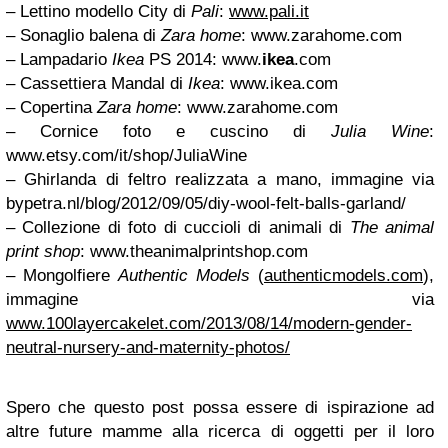
– Lettino modello City di
Pali
:
www.pali.it
– Sonaglio balena di
Zara home
: www.zarahome.com
– Lampadario
Ikea
PS 2014: www.
ikea
.com
– Cassettiera Mandal di
Ikea
: www.ikea.com
– Copertina
Zara home
: www.zarahome.com
– Cornice foto e cuscino di
Julia Wine
:
www.etsy.com/it/shop/JuliaWine
– Ghirlanda di feltro realizzata a mano, immagine via
bypetra.nl/blog/2012/09/05/diy-wool-felt-balls-garland/
– Collezione di foto di cuccioli di animali di
The animal
print shop
: www.theanimalprintshop.com
– Mongolfiere
Authentic Models
(
authenticmodels.com
),
immagine via
www.100layercakelet.com/2013/08/14/modern-gender-
neutral-nursery-and-maternity-photos/
Spero che questo post possa essere di ispirazione ad
altre future mamme alla ricerca di oggetti per il loro