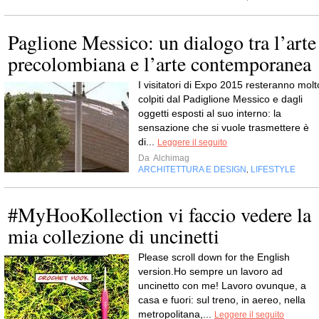
Paglione Messico: un dialogo tra l’arte
precolombiana e l’arte contemporanea
I visitatori di Expo 2015 resteranno molt
colpiti dal Padiglione Messico e dagli
oggetti esposti al suo interno: la
sensazione che si vuole trasmettere è
di...
Leggere il seguito
Da
Alchimag
ARCHITETTURA E DESIGN
LIFESTYLE
,
#MyHooKollection vi faccio vedere la
mia collezione di uncinetti
Please scroll down for the English
version.Ho sempre un lavoro ad
uncinetto con me! Lavoro ovunque, a
casa e fuori: sul treno, in aereo, nella
metropolitana,...
Leggere il seguito