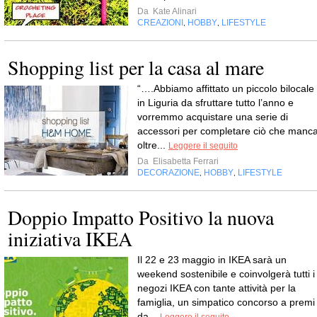
Da
Kate Alinari
CREAZIONI
HOBBY
LIFESTYLE
,
,
Shopping list per la casa al mare
“….Abbiamo affittato un piccolo bilocale
in Liguria da sfruttare tutto l’anno e
vorremmo acquistare una serie di
accessori per completare ciò che manca
oltre...
Leggere il seguito
Da
Elisabetta Ferrari
DECORAZIONE
HOBBY
LIFESTYLE
,
,
Doppio Impatto Positivo la nuova
iniziativa IKEA
Il 22 e 23 maggio in IKEA sarà un
weekend sostenibile e coinvolgerà tutti i
negozi IKEA con tante attività per la
famiglia, un simpatico concorso a premi
da...
Leggere il seguito