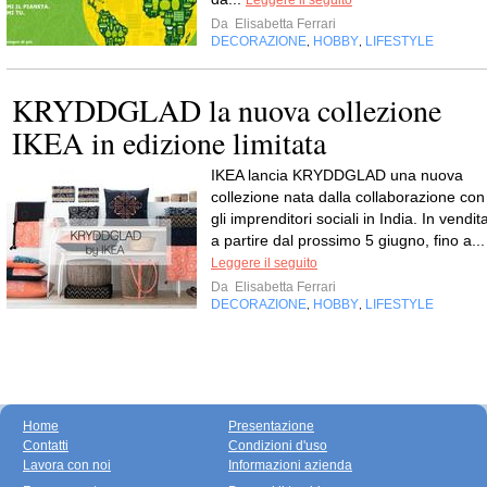
Da
Elisabetta Ferrari
DECORAZIONE
HOBBY
LIFESTYLE
,
,
KRYDDGLAD la nuova collezione
IKEA in edizione limitata
IKEA lancia KRYDDGLAD una nuova
collezione nata dalla collaborazione con
gli imprenditori sociali in India. In vendit
a partire dal prossimo 5 giugno, fino a...
Leggere il seguito
Da
Elisabetta Ferrari
DECORAZIONE
HOBBY
LIFESTYLE
,
,
Home
Presentazione
Contatti
Condizioni d'uso
Lavora con noi
Informazioni azienda