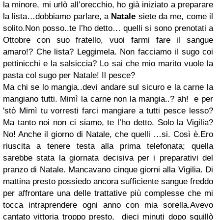
la minore, mi urlò all’orecchio, ho già iniziato a preparare
la lista…dobbiamo parlare, a
Natale
siete da me, come il
solito.
Non posso..te l’ho detto… quelli si sono prenotati a
Ottobre con suo fratello, vuoi farmi fare il sangue
amaro!? Che lista? Leggimela. Non facciamo il sugo coi
pettinicchi e la salsiccia? Lo sai che mio marito vuole la
pasta col sugo per Natale! Il pesce?
Ma chi se lo mangia..devi andare sul sicuro e la carne la
mangiano tutti. Mimì la carne non la mangia..? ah! e per
'stò Mimì tu vorresti farci mangiare a tutti pesce lesso?
Ma tanto noi non ci siamo, te l’ho detto. Solo la Vigilia?
No! Anche il giorno di Natale, che quelli …si. Così è.
Ero
riuscita a tenere testa alla prima telefonata; quella
sarebbe stata la giornata decisiva per i preparativi del
pranzo di Natale. Mancavano cinque giorni alla Vigilia. Di
mattina presto possiedo ancora sufficiente sangue freddo
per affrontare una delle trattative più complesse che mi
tocca intraprendere ogni anno con mia sorella.
Avevo
cantato vittoria troppo presto, dieci minuti dopo squillò