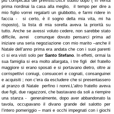
più complicata del previsto.
Uscii subito dopo ( in verità
prima riordinai la casa alla meglio, il tempo per dire a
mio figlio vorrei regalarti un giubbotto, e farmi ridere in
faccia - si certo, è il sogno della mia vita, mi ha
risposto), la lista di mia sorella aveva la priorità su
tutto.
Anche se avessi voluto cedere, non sarebbe stato
difficile, avrei comunque dovuto pensarci prima ad
iniziare una seria negoziazione con mio marito –anche il
Natale dell’anno prima era andata che con i suoi parenti
ci si era visti solo per
Santo Stefano
. In effetti, ormai la
sua famiglia si era molto allargata, i tre figli del fratello
maggiore si erano sposati e si portavano dietro, oltre ai
corrispettivi coniugi, consuoceri e cognati, consanguinei
e acquisiti ; non c’era da escludere che si presentassero
al pranzo di Natale perfino i nonni.L’altro fratello aveva
due figli, due ragazzoni, che bastavano da soli a riempire
una stanza - generalmente, dopo aver abbandonato la
tavola, occupavano il divano grande del salotto per
l’intero pomeriggio – mani e occhi impegnati con i giochi