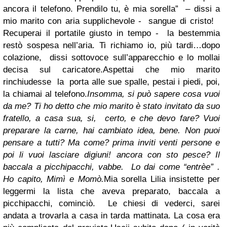
ancora il telefono. Prendilo tu, è mia sorella” – dissi a
mio marito con aria supplichevole - sangue di cristo!
Recuperai il portatile giusto in tempo - la bestemmia
restò sospesa nell’aria. Ti richiamo io, più tardi…dopo
colazione, dissi sottovoce sull’apparecchio e lo mollai
decisa sul caricatore.
Aspettai che mio marito
rinchiudesse la porta alle sue spalle, pestai i piedi, poi,
la chiamai al telefono.
Insomma, si può sapere cosa vuoi
da me? Ti ho detto che mio marito è stato invitato da suo
fratello, a casa sua, si, certo, e che devo fare? Vuoi
preparare la carne, hai cambiato idea, bene. Non puoi
pensare a tutti? Ma come? prima inviti venti persone e
poi li vuoi lasciare digiuni! ancora con sto pesce? Il
baccala a picchipacchi, vabbe. Lo dai come “entrèe” .
Ho capito, Mimì e Momò.
Mia sorella Lilia insistette per
leggermi la lista che aveva preparato, baccala a
picchipacchi, cominciò. Le chiesi di vederci, sarei
andata a trovarla a casa in tarda mattinata. La cosa era