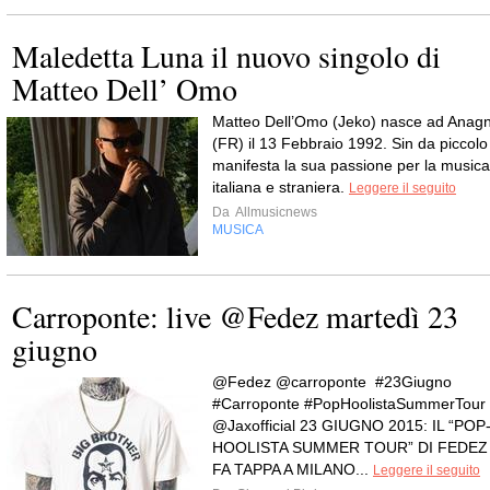
Maledetta Luna il nuovo singolo di
Matteo Dell’ Omo
Matteo Dell’Omo (Jeko) nasce ad Anagn
(FR) il 13 Febbraio 1992. Sin da piccolo
manifesta la sua passione per la musica
italiana e straniera.
Leggere il seguito
Da
Allmusicnews
MUSICA
Carroponte: live @Fedez martedì 23
giugno
@Fedez @carroponte #23Giugno
#Carroponte #PopHoolistaSummerTour
@Jaxofficial 23 GIUGNO 2015: IL “POP
HOOLISTA SUMMER TOUR” DI FEDEZ
FA TAPPA A MILANO...
Leggere il seguito