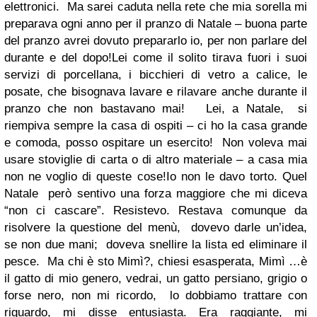
elettronici.
Ma sarei caduta nella rete che mia sorella mi
preparava ogni anno per il pranzo di Natale – buona parte
del pranzo avrei dovuto prepararlo io, per non parlare del
durante e del dopo!
Lei come il solito tirava fuori i suoi
servizi di porcellana, i bicchieri di vetro a calice, le
posate, che bisognava lavare e rilavare anche durante il
pranzo che non bastavano mai! Lei, a Natale, si
riempiva sempre la casa di ospiti – ci ho la casa grande
e comoda, posso ospitare un esercito! Non voleva mai
usare stoviglie di carta o di altro materiale – a casa mia
non ne voglio di queste cose!Io non le davo torto. Quel
Natale però sentivo una forza maggiore che mi diceva
“non ci cascare”. Resistevo.
Restava comunque da
risolvere la questione del menù, dovevo darle un’idea,
se non due mani; doveva snellire la lista ed eliminare il
pesce. Ma chi è sto Mimì?, chiesi esasperata, Mimì …è
il gatto di mio genero, vedrai, un gatto persiano, grigio o
forse nero, non mi ricordo, lo dobbiamo trattare con
riguardo, mi disse entusiasta. Era raggiante, mi