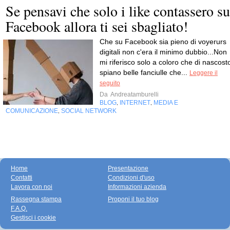
Se pensavi che solo i like contassero su
Facebook allora ti sei sbagliato!
Che su Facebook sia pieno di voyerurs
digitali non c'era il minimo dubbio...Non
mi riferisco solo a coloro che di nascost
spiano belle fanciulle che...
Leggere il
seguito
Da
Andreatamburelli
BLOG
INTERNET
MEDIA E
,
,
COMUNICAZIONE
SOCIAL NETWORK
,
Home
Presentazione
Contatti
Condizioni d'uso
Lavora con noi
Informazioni azienda
Rassegna stampa
Proponi il tuo blog
F.A.Q.
Gestisci i cookie