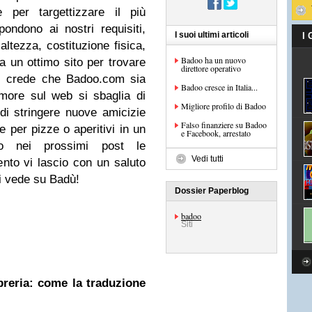
 per targettizzare il più
ispondono ai nostri requisiti,
I suoi ultimi articoli
I
altezza, costituzione fisica,
Badoo ha un nuovo
 un ottimo sito per trovare
direttore operativo
hi crede che Badoo.com sia
Badoo cresce in Italia...
more sul web
si sbaglia di
Migliore profilo di Badoo
 di stringere nuove amicizie
Falso finanziere su Badoo
 per pizze o aperitivi in un
e Facebook, arrestato
emo nei prossimi post le
Vedi tutti
ento vi lascio con un saluto
si vede su Badù!
Dossier Paperblog
badoo
Siti
ibreria: come la traduzione