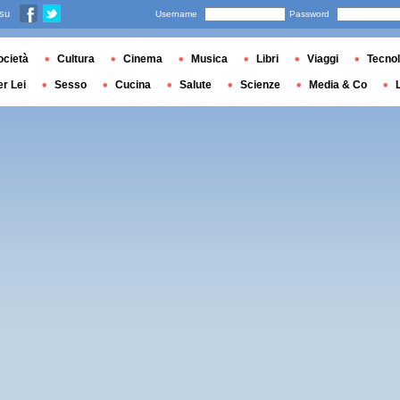
 su
Username
Password
ocietà
Cultura
Cinema
Musica
Libri
Viaggi
Tecnol
er Lei
Sesso
Cucina
Salute
Scienze
Media & Co