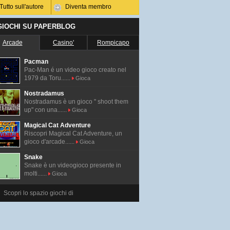
Tutto sull'autore
Diventa membro
 GIOCHI SU PAPERBLOG
Arcade
Casino'
Rompicapo
Pacman
Pac-Man é un video gioco creato nel
1979 da Toru......
Gioca
Nostradamus
Nostradamus è un gioco " shoot them
up" con una......
Gioca
Magical Cat Adventure
Riscopri Magical Cat Adventure, un
gioco d'arcade......
Gioca
Snake
Snake è un videogioco presente in
molti......
Gioca
Scopri lo spazio giochi di