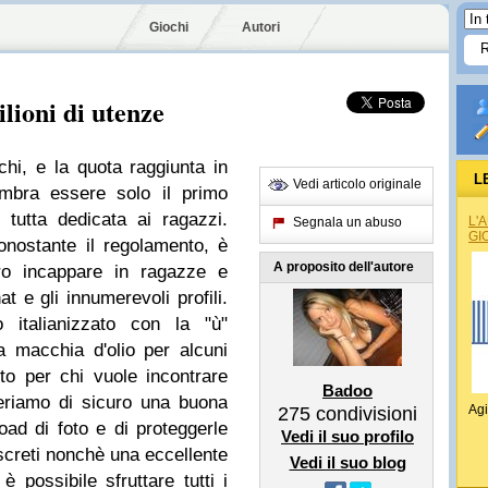
Giochi
Autori
lioni di utenze
i, e la quota raggiunta in
L
Vedi articolo originale
bra essere solo il primo
tutta dedicata ai ragazzi.
L'
Segnala un abuso
GI
onostante il regolamento, è
A proposito dell'autore
ro incappare in ragazze e
at e gli innumerevoli profili.
so
italianizzato
con la "ù"
a macchia d'olio per alcuni
to per chi vuole incontrare
Badoo
veriamo di sicuro una
buona
Agi
275
condivisioni
oad di foto
e di proteggerle
Vedi il suo profilo
screti nonchè una eccellente
Vedi il suo blog
 è possibile sfruttare tutti i