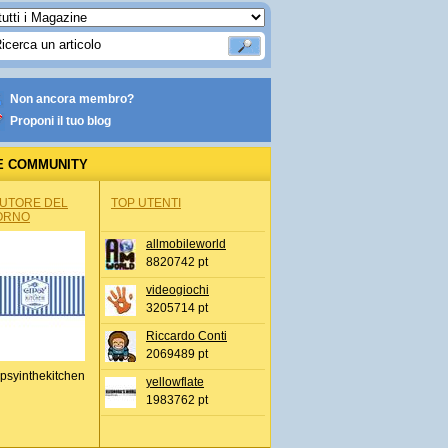
Non ancora membro?
Proponi il tuo blog
E COMMUNITY
AUTORE DEL
TOP UTENTI
ORNO
allmobileworld
8820742 pt
videogiochi
3205714 pt
Riccardo Conti
2069489 pt
psyinthekitchen
yellowflate
1983762 pt