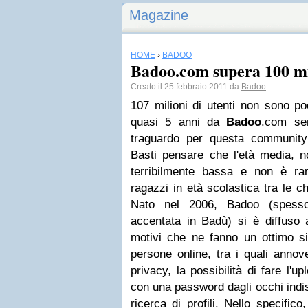
Magazine
HOME
›
BADOO
Badoo.com supera 100 mi
Creato il 25 febbraio 2011 da
Badoo
107 milioni di utenti
non sono poch
quasi 5 anni da
Badoo
.com
sem
traguardo per questa community 
Basti pensare che l'età media, n
terribilmente bassa e non è ra
ragazzi in età scolastica tra le ch
Nato nel 2006, Badoo (spes
accentata in
Badù
) si è diffuso 
motivi che ne fanno un ottimo si
persone online, tra i quali anno
privacy
, la possibilità di fare l'
upl
con una password dagli occhi indi
ricerca di profili. Nello specifico,