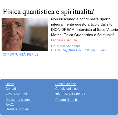
Fisica quantistica e spiritualita'
Non riuscendo a condividere riporto
integralmente questo articolo dal sito
DIONIDREAM: Intervista al fisico Vittorio
Marchi Fisica Quantistica e Spiritualità:..
Leggere il seguito
Da
Marta Saponaro
CULTURA
DIARIO PERSONALE
PARI
,
,
OPPORTUNITÀ
PER LEI
,
Home
Presentazione
Contatti
Condizioni d'uso
Lavora con noi
Informazioni azienda
Rassegna stampa
Proponi il tuo blog
F.A.Q.
Gestisci i cookie