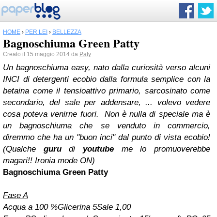
HOME
›
PER LEI
›
BELLEZZA
Bagnoschiuma Green Patty
Creato il 15 maggio 2014 da
Paty
Un bagnoschiuma easy, nato dalla curiosità verso alcuni
INCI di detergenti ecobio dalla formula semplice con la
betaina come il tensioattivo primario, sarcosinato come
secondario, del sale per addensare, ... volevo vedere
cosa poteva venirne fuori.
Non è nulla di speciale ma è
un bagnoschiuma che se venduto in commercio,
diremmo che ha un "buon inci" dal punto di vista ecobio!
(Qualche
guru
di
youtube
me lo promuoverebbe
magari!! Ironia mode ON)
Bagnoschiuma Green Patty
Fase A
Acqua a 100 %
Glicerina 5
Sale 1,00