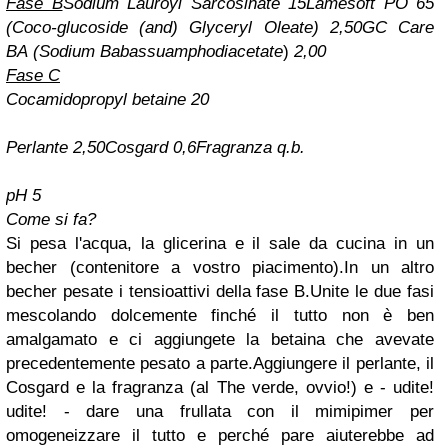
Fase B
Sodium Lauroyl Sarcosinate 15
Lamesoft PO 65
(Coco-glucoside (and) Glyceryl Oleate) 2,50
GC Care
BA
(Sodium Babassuamphodiacetate
)
2,00
Fase C
Cocamidopropyl betaine 20
Perlante 2,50
Cosgard 0,6
Fragranza q.b.
pH 5
Come si fa?
Si pesa l'acqua, la glicerina e il sale da cucina in un
becher (contenitore a vostro piacimento).In un altro
becher pesate i tensioattivi della fase B.Unite le due fasi
mescolando dolcemente finché il tutto non è ben
amalgamato e ci aggiungete la betaina che avevate
precedentemente pesato a parte.Aggiungere il perlante, il
Cosgard e la fragranza (al The verde, ovvio!) e - udite!
udite! - dare una frullata con il mimipimer per
omogeneizzare il tutto e perché pare aiuterebbe ad