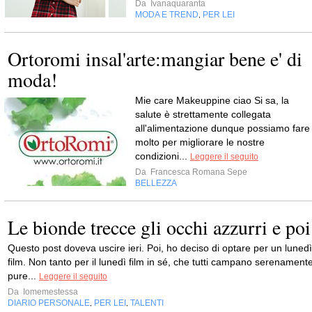
Da
Ivanaquaranta
MODA E TREND
PER LEI
,
Ortoromi insal'arte:mangiar bene e' di
moda!
Mie care Makeuppine ciao Si sa, la
salute è strettamente collegata
all'alimentazione dunque possiamo fare
molto per migliorare le nostre
condizioni...
Leggere il seguito
Da
Francesca Romana Sepe
BELLEZZA
Le bionde trecce gli occhi azzurri e poi
Questo post doveva uscire ieri. Poi, ho deciso di optare per un lunedì
film. Non tanto per il lunedì film in sé, che tutti campano serenament
pure...
Leggere il seguito
Da
Iomemestessa
DIARIO PERSONALE
PER LEI
TALENTI
,
,