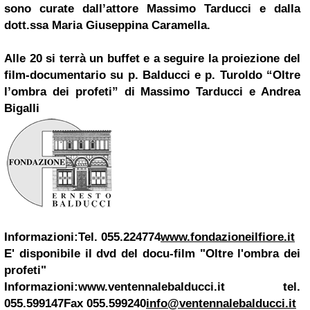
sono curate dall’attore Massimo Tarducci e dalla
dott.ssa Maria Giuseppina Caramella.
Alle 20 si terrà un buffet e a seguire la proiezione del
film-documentario su p. Balducci e p. Turoldo “Oltre
l’ombra dei profeti” di Massimo Tarducci e Andrea
Bigalli
Informazioni:
Tel. 055.224774
www.fondazioneilfiore.it
E' disponibile il dvd del docu-film "Oltre l'ombra dei
profeti"
Informazioni:
www.ventennalebalducci.it
tel.
055.599147
Fax 055.599240
info@ventennalebalducci.it