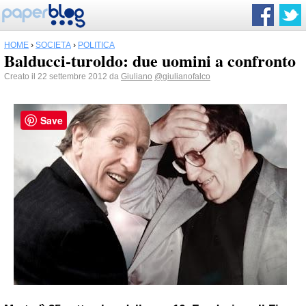
HOME
›
SOCIETÀ
›
POLITICA
Balducci-turoldo: due uomini a confronto
Creato il 22 settembre 2012 da
Giuliano
@giulianofalco
Save