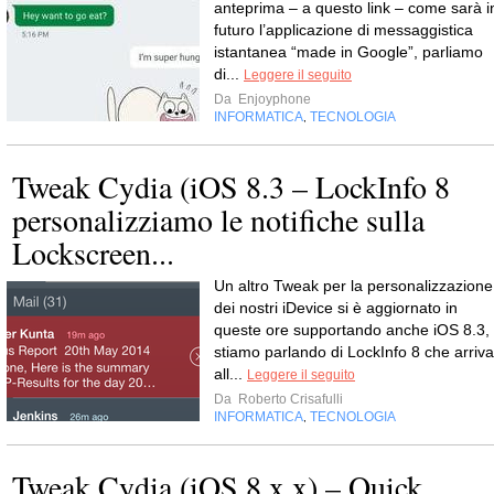
anteprima – a questo link – come sarà i
futuro l’applicazione di messaggistica
istantanea “made in Google”, parliamo
di...
Leggere il seguito
Da
Enjoyphone
INFORMATICA
TECNOLOGIA
,
Tweak Cydia (iOS 8.3 – LockInfo 8
personalizziamo le notifiche sulla
Lockscreen...
Un altro Tweak per la personalizzazione
dei nostri iDevice si è aggiornato in
queste ore supportando anche iOS 8.3,
stiamo parlando di LockInfo 8 che arriva
all...
Leggere il seguito
Da
Roberto Crisafulli
INFORMATICA
TECNOLOGIA
,
Tweak Cydia (iOS 8.x.x) – Quick