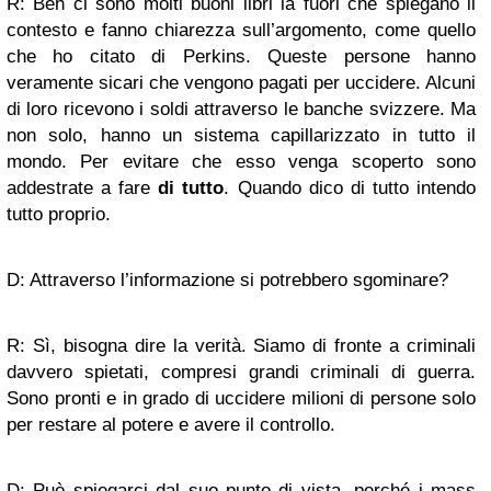
R: Beh ci sono molti buoni libri là fuori che spiegano il
contesto e fanno chiarezza sull’argomento, come quello
che ho citato di Perkins. Queste persone hanno
veramente sicari che vengono pagati per uccidere. Alcuni
di loro ricevono i soldi attraverso le banche svizzere. Ma
non solo, hanno un sistema capillarizzato in tutto il
mondo. Per evitare che esso venga scoperto sono
addestrate a fare
di tutto
. Quando dico di tutto intendo
tutto proprio.
D: Attraverso l’informazione si potrebbero sgominare?
R: Sì, bisogna dire la verità. Siamo di fronte a criminali
davvero spietati, compresi grandi criminali di guerra.
Sono pronti e in grado di uccidere milioni di persone solo
per restare al potere e avere il controllo.
D: Può spiegarci dal suo punto di vista, perché i mass