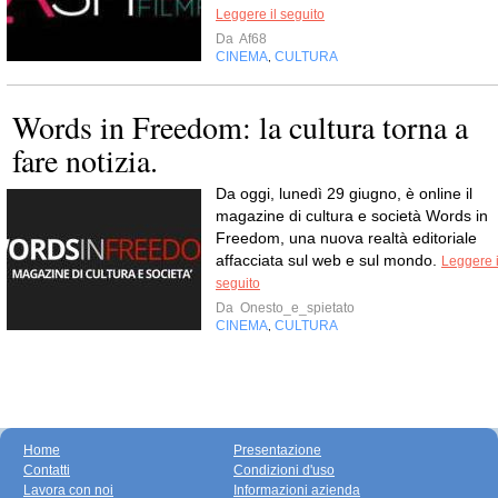
Leggere il seguito
Da
Af68
CINEMA
CULTURA
,
Words in Freedom: la cultura torna a
fare notizia.
Da oggi, lunedì 29 giugno, è online il
magazine di cultura e società Words in
Freedom, una nuova realtà editoriale
affacciata sul web e sul mondo.
Leggere i
seguito
Da
Onesto_e_spietato
CINEMA
CULTURA
,
Home
Presentazione
Contatti
Condizioni d'uso
Lavora con noi
Informazioni azienda