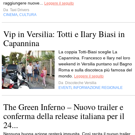
raggiungere nuove...
Leggere il seguito
Da
Taxi Drivers
CINEMA
CULTURA
,
Vip in Versilia: Totti e Ilary Biasi in
Capannina
La coppia Totti-Biasi sceglie La
Capannina. Francesco e Ilary nel loro
weekend in Versilia puntano sul Bagno
Roma e sulla discoteca più famosa del
mondo.
Leggere il seguito
Da
Discoteche Versilia
EVENTI
INFORMAZIONE REGIONALE
,
The Green Inferno – Nuovo trailer e
conferma della release italiana per il
24...
Nessuna buona azione resterà impunita. Così recita il nuovo trailer