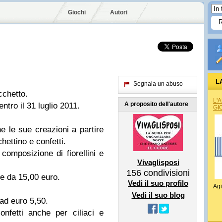
Giochi
Autori
L
Segnala un abuso
cchetto.
L'
A proposito dell'autore
entro il 31 luglio 2011.
GI
e sue creazioni a partire
hettino e confetti.
composizione di fiorellini e
Vivaglisposi
156
condivisioni
re da 15,00 euro.
Vedi il suo profilo
Agi
Vedi il suo blog
 ad euro 5,50.
nfetti anche per ciliaci e