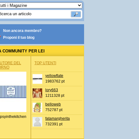
Non ancora membro?
Proponi il tuo blog
A COMMUNITY PER LEI
AUTORE DEL
TOP UTENTI
ORNO
yellowflate
1983762 pt
lory663
1211328 pt
belloweb
752787 pt
psyinthekitchen
fatamargherita
732391 pt