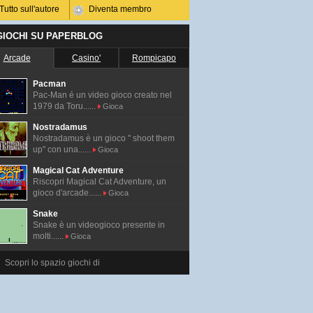
Tutto sull'autore
Diventa membro
 GIOCHI SU PAPERBLOG
Arcade
Casino'
Rompicapo
Pacman
Pac-Man é un video gioco creato nel
1979 da Toru......
Gioca
Nostradamus
Nostradamus è un gioco " shoot them
up" con una......
Gioca
Magical Cat Adventure
Riscopri Magical Cat Adventure, un
gioco d'arcade......
Gioca
Snake
Snake è un videogioco presente in
molti......
Gioca
Scopri lo spazio giochi di