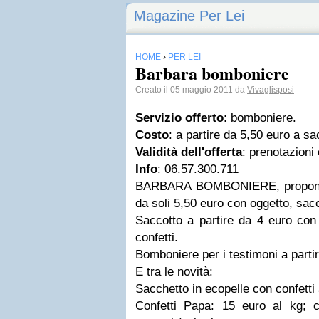
Magazine Per Lei
HOME
›
PER LEI
Barbara bomboniere
Creato il 05 maggio 2011 da
Vivaglisposi
Servizio offerto
: bomboniere.
Costo
: a partire da 5,50 euro a sa
Validità dell'offerta
: prenotazioni 
Info
: 06.57.300.711
BARBARA BOMBONIERE, propone l
da soli 5,50 euro con oggetto, sacc
Saccotto a partire da 4 euro con 
confetti.
Bomboniere per i testimoni a parti
E tra le novità:
Sacchetto in ecopelle con confetti
Confetti Papa: 15 euro al kg; co