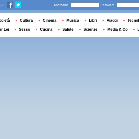
 su
Username
Password
ocietà
Cultura
Cinema
Musica
Libri
Viaggi
Tecnol
er Lei
Sesso
Cucina
Salute
Scienze
Media & Co