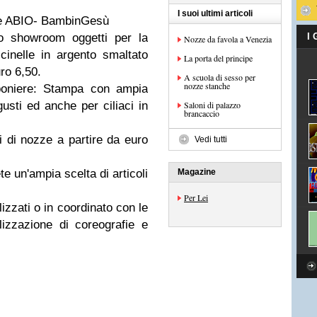
I suoi ultimi articoli
one ABIO- BambinGesù
lo showroom oggetti per la
I
Nozze da favola a Venezia
cinelle in argento smaltato
La porta del principe
ro 6,50.
A scuola di sesso per
nozze stanche
mboniere: Stampa con ampia
 gusti ed anche per ciliaci in
Saloni di palazzo
brancaccio
i di nozze a partire da euro
Vedi tutti
ete un'ampia scelta di articoli
Magazine
Per Lei
izzati o in coordinato con le
izzazione di coreografie e