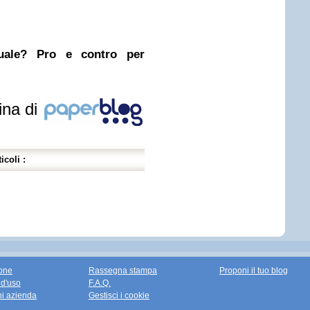
nuale? Pro e contro per
ina di
icoli :
one
Rassegna stampa
Proponi il tuo blog
 d'uso
F.A.Q.
ni azienda
Gestisci i cookie