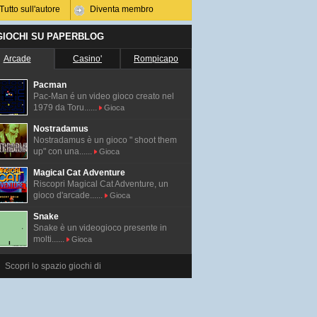
Tutto sull'autore
Diventa membro
 GIOCHI SU PAPERBLOG
Arcade
Casino'
Rompicapo
Pacman
Pac-Man é un video gioco creato nel
1979 da Toru......
Gioca
Nostradamus
Nostradamus è un gioco " shoot them
up" con una......
Gioca
Magical Cat Adventure
Riscopri Magical Cat Adventure, un
gioco d'arcade......
Gioca
Snake
Snake è un videogioco presente in
molti......
Gioca
Scopri lo spazio giochi di