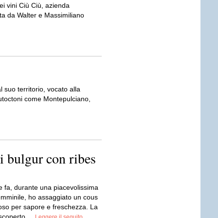
i vini Ciù Ciù, azienda
data da Walter e Massimiliano
 suo territorio, vocato alla
i autoctoni come Montepulciano,
i bulgur con ribes
e fa, durante una piacevolissima
femminile, ho assaggiato un cous
ioso per sapore e freschezza. La
 scoperto,...
Leggere il seguito