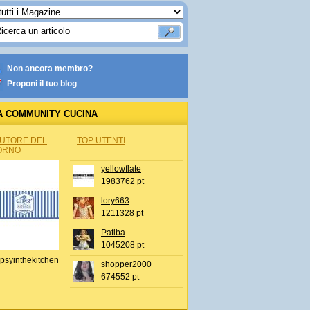
Non ancora membro?
Proponi il tuo blog
A COMMUNITY CUCINA
AUTORE DEL
TOP UTENTI
ORNO
yellowflate
1983762 pt
lory663
1211328 pt
Patiba
1045208 pt
psyinthekitchen
shopper2000
674552 pt