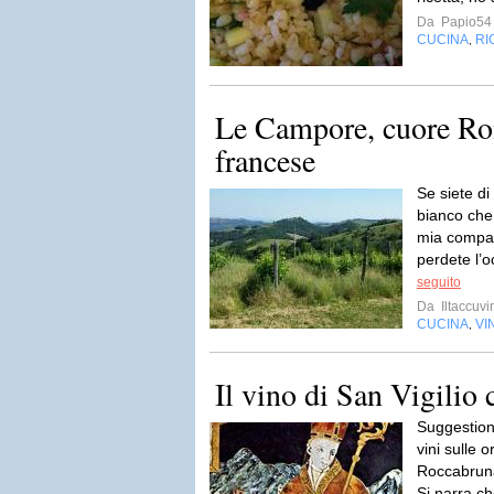
Da
Papio54
CUCINA
RI
,
Le Campore, cuore R
francese
Se siete d
bianco che 
mia compas
perdete l’o
seguito
Da
Iltaccuvi
CUCINA
VI
,
Il vino di San Vigilio
Suggestioni
vini sulle 
Roccabruna
Si narra ch