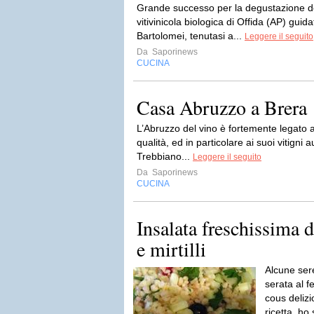
Grande successo per la degustazione de
vitivinicola biologica di Offida (AP) gui
Bartolomei, tenutasi a...
Leggere il seguito
Da
Saporinews
CUCINA
Casa Abruzzo a Brera
L’Abruzzo del vino è fortemente legato al
qualità, ed in particolare ai suoi vitign
Trebbiano...
Leggere il seguito
Da
Saporinews
CUCINA
Insalata freschissima d
e mirtilli
Alcune ser
serata al 
cous deliz
ricetta, ho