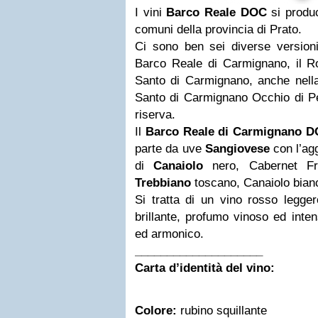
I vini
Barco Reale DOC
si produ
comuni della provincia di Prato.
Ci sono ben sei diverse versioni
Barco Reale di Carmignano, il Ro
Santo di Carmignano, anche nella 
Santo di Carmignano Occhio di Per
riserva.
Il
Barco Reale di Carmignano 
parte da uve
Sangiovese
con l’agg
di
Canaiolo
nero, Cabernet Fr
Trebbiano
toscano, Canaiolo bia
Si tratta di un vino rosso legger
brillante, profumo vinoso ed inte
ed armonico.
____________________
Carta d’identità del vino:
Colore:
rubino squillante