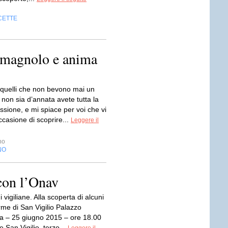
CETTE
omagnolo e anima
i quelli che non bevono mai un
non sia d’annata avete tutta la
sione, e mi spiace per voi che vi
ccasione di scoprire...
Leggere il
no
NO
 con l’Onav
 vigiliane. Alla scoperta di alcuni
orme di San Vigilio Palazzo
 – 25 giugno 2015 – ore 18.00
e San Vigilio, terzo...