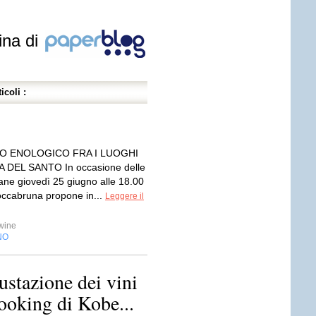
ina di
icoli :
IO ENOLOGICO FRA I LUOGHI
A DEL SANTO In occasione delle
iane giovedì 25 giugno alle 18.00
ccabruna propone in...
Leggere il
wine
NO
stazione dei vini
ooking di Kobe...