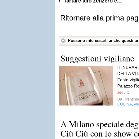
Tartare allo zenzero e...
Ritornare alla prima pag
Possono interessarti anche questi art
Suggestioni vigiliane
ITINERAR
DELLA VIT
Feste vigil
Palazzo Ro
seguito
Da
Trentino
CUCINA
VI
,
A Milano speciale degu
Ciù Ciù con lo show c