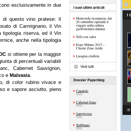
cono esclusivamente in due
I suoi ultimi articoli
I
Melaverde ricomincia: dal
 di questo vino pratese: Il
20 settembre riprende il
viaggio nella cultura
sato di Carmignano, il Vin
gastronomica italiana
tipologia riserva, ed il Vin
Tofu con salsa
nice, anche nella tipologia
Expo Milano 2015 –
Cluster Zone Aride
DOC
si ottiene per la maggior
Lasagna crudista
iunta di percentuali variabili
Vedi tutti
anc, Cabernet Sauvignon,
nco e
Malvasia
.
Dossier Paperblog
o, di color rubino vivace e
nso e sapore asciutto, pieno
Canaiolo
Vini
Cabernet franc
Vini
Sangiovese
Vini
Trebbiano
Vini