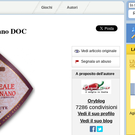
Giochi
Autori
nano DOC
L
Vedi articolo originale
L'
Segnala un abuso
GI
A proposito dell'autore
Oryblog
7286
condivisioni
Vedi il suo profilo
Agi
Vedi il suo blog