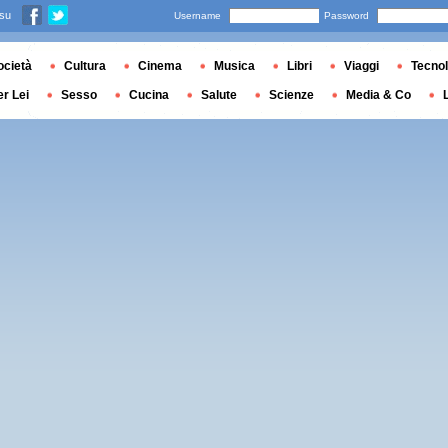
 su
Username
Password
ocietà
Cultura
Cinema
Musica
Libri
Viaggi
Tecnol
er Lei
Sesso
Cucina
Salute
Scienze
Media & Co