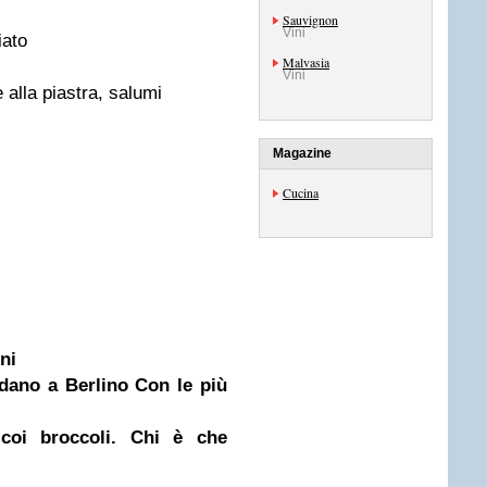
Sauvignon
Vini
iato
Malvasia
Vini
 alla piastra, salumi
Magazine
Cucina
ni
dano a Berlino Con le più
coi broccoli. Chi è che