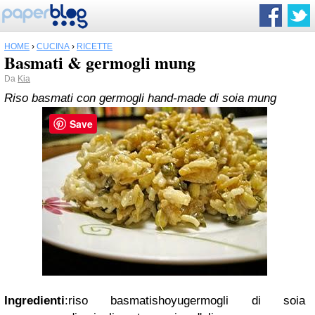
HOME
›
CUCINA
›
RICETTE
Basmati & germogli mung
Da
Kia
Riso basmati con germogli hand-made di soia mung
Save
Ingredienti
:riso basmatishoyugermogli di soia