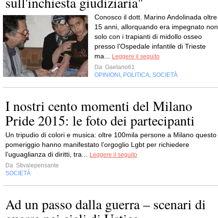
sull'inchiesta giudiziaria"
Conosco il dott. Marino Andolinada oltre
15 anni, allorquando era impegnato non
solo con i trapianti di midollo osseo
presso l’Ospedale infantile di Trieste
ma...
Leggere il seguito
Da
Gaetano61
OPINIONI
POLITICA
SOCIETÀ
,
,
I nostri cento momenti del Milano
Pride 2015: le foto dei partecipanti
Un tripudio di colori e musica: oltre 100mila persone a Milano questo
pomeriggio hanno manifestato l’orgoglio Lgbt per richiedere
l’uguaglianza di diritti, tra...
Leggere il seguito
Da
Stivalepensante
SOCIETÀ
Ad un passo dalla guerra – scenari di