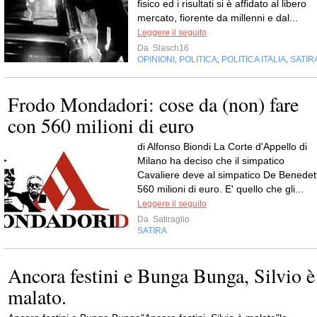
fisico ed i risultati si è affidato al libero
mercato, fiorente da millenni e dal...
Leggere il seguito
Da
Slasch16
OPINIONI
POLITICA
POLITICA ITALIA
SATIR
,
,
,
Frodo Mondadori: cose da (non) fare
con 560 milioni di euro
di Alfonso Biondi La Corte d'Appello di
Milano ha deciso che il simpatico
Cavaliere deve al simpatico De Benedett
560 milioni di euro. E' quello che gli...
Leggere il seguito
Da
Satiraglio
SATIRA
Ancora festini e Bunga Bunga, Silvio è
malato.