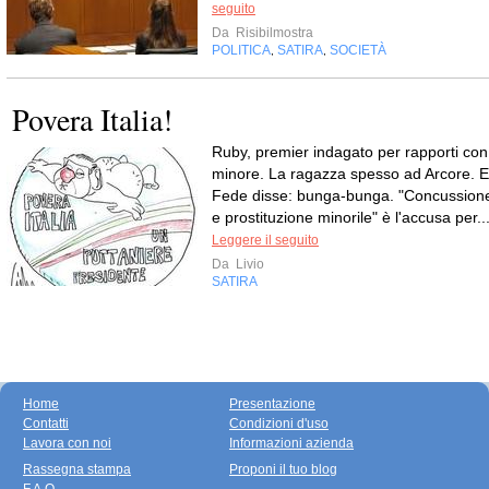
seguito
Da
Risibilmostra
POLITICA
SATIRA
SOCIETÀ
,
,
Povera Italia!
Ruby, premier indagato per rapporti con
minore. La ragazza spesso ad Arcore. E
Fede disse: bunga-bunga. "Concussion
e prostituzione minorile" è l'accusa per..
Leggere il seguito
Da
Livio
SATIRA
Home
Presentazione
Contatti
Condizioni d'uso
Lavora con noi
Informazioni azienda
Rassegna stampa
Proponi il tuo blog