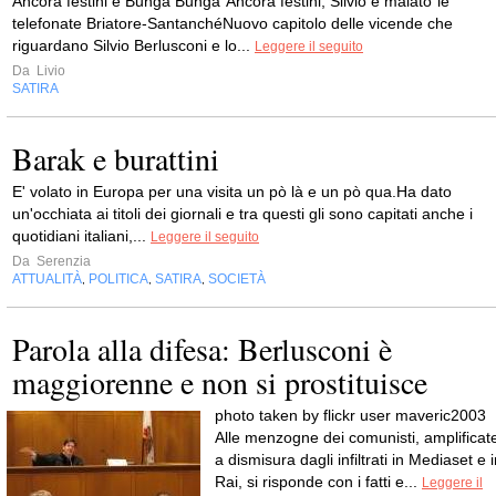
Ancora festini e Bunga Bunga"Ancora festini, Silvio è malato"le
telefonate Briatore-SantanchéNuovo capitolo delle vicende che
riguardano Silvio Berlusconi e lo...
Leggere il seguito
Da
Livio
SATIRA
Barak e burattini
E' volato in Europa per una visita un pò là e un pò qua.Ha dato
un'occhiata ai titoli dei giornali e tra questi gli sono capitati anche i
quotidiani italiani,...
Leggere il seguito
Da
Serenzia
ATTUALITÀ
POLITICA
SATIRA
SOCIETÀ
,
,
,
Parola alla difesa: Berlusconi è
maggiorenne e non si prostituisce
photo taken by flickr user maveric2003
Alle menzogne dei comunisti, amplificat
a dismisura dagli infiltrati in Mediaset e 
Rai, si risponde con i fatti e...
Leggere il