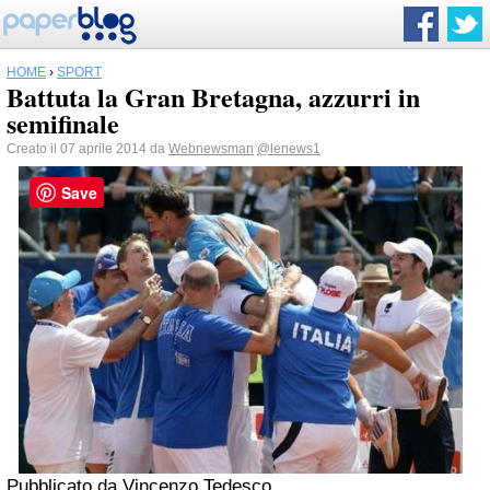
HOME
›
SPORT
Battuta la Gran Bretagna, azzurri in
semifinale
Creato il 07 aprile 2014 da
Webnewsman
@lenews1
Save
Pubblicato da
Vincenzo Tedesco