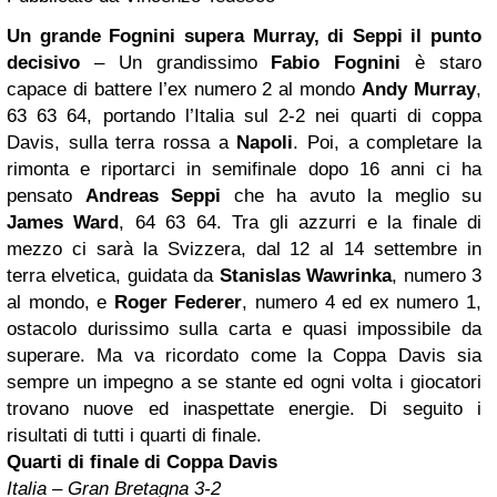
Un grande Fognini supera Murray, di Seppi il punto
decisivo
– Un grandissimo
Fabio Fognini
è staro
capace di battere l’ex numero 2 al mondo
Andy Murray
,
63 63 64, portando l’Italia sul 2-2 nei quarti di coppa
Davis, sulla terra rossa a
Napoli
. Poi, a completare la
rimonta e riportarci in semifinale dopo 16 anni ci ha
pensato
Andreas Seppi
che ha avuto la meglio su
James Ward
, 64 63 64. Tra gli azzurri e la finale di
mezzo ci sarà la Svizzera, dal 12 al 14 settembre in
terra elvetica, guidata da
Stanislas Wawrinka
, numero 3
al mondo, e
Roger Federer
, numero 4 ed ex numero 1,
ostacolo durissimo sulla carta e quasi impossibile da
superare. Ma va ricordato come la Coppa Davis sia
sempre un impegno a se stante ed ogni volta i giocatori
trovano nuove ed inaspettate energie. Di seguito i
risultati di tutti i quarti di finale.
Quarti di finale di Coppa Davis
Italia
– Gran Bretagna 3-2