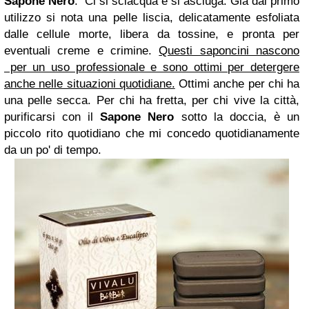
Sapone Nero
. Ci si sciacqua e si asciuga. Già dal primo
utilizzo si nota una pelle liscia, delicatamente esfoliata
dalle cellule morte, libera da tossine, e pronta per
eventuali creme e crimine.
Questi saponcini nascono
per un uso professionale e sono ottimi per detergere
anche nelle situazioni quotidiane.
Ottimi anche per chi ha
una pelle secca. Per chi ha fretta, per chi vive la città,
purificarsi con il
Sapone Nero
sotto la doccia, è un
piccolo rito quotidiano che mi concedo quotidianamente
da un po' di tempo.