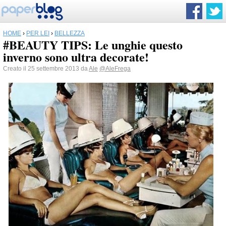
HOME
›
PER LEI
›
BELLEZZA
#BEAUTY TIPS: Le unghie questo
inverno sono ultra decorate!
Creato il 25 settembre 2013 da
Ale
@AleFrega