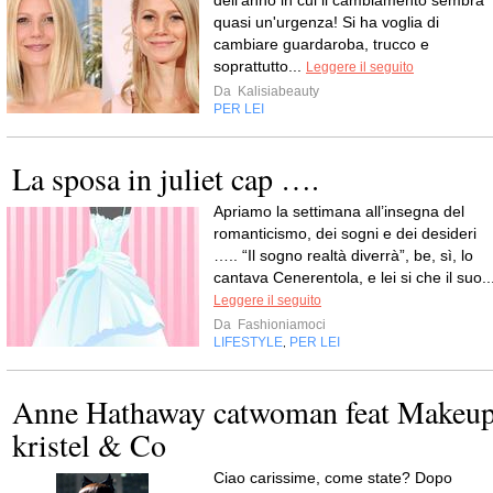
dell'anno in cui il cambiamento sembra
quasi un'urgenza! Si ha voglia di
cambiare guardaroba, trucco e
soprattutto...
Leggere il seguito
Da
Kalisiabeauty
PER LEI
La sposa in juliet cap ….
Apriamo la settimana all’insegna del
romanticismo, dei sogni e dei desideri
….. “Il sogno realtà diverrà”, be, sì, lo
cantava Cenerentola, e lei si che il suo..
Leggere il seguito
Da
Fashioniamoci
LIFESTYLE
PER LEI
,
Anne Hathaway catwoman feat Makeu
kristel & Co
Ciao carissime, come state? Dopo