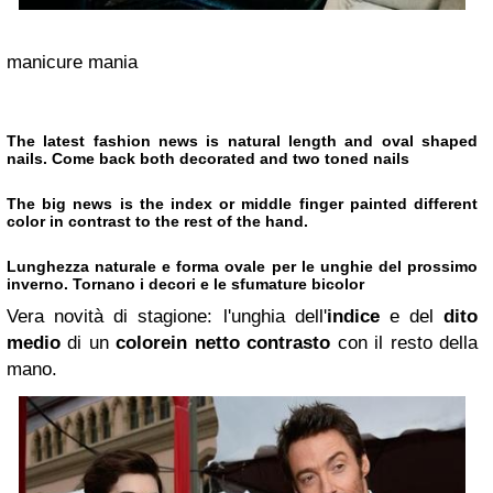
manicure mania
The latest fashion news is
natural length
and
oval shaped
nails
. Come back both
decorated
and
two toned nails
The big news is
the index
or
middle finger painted different
color
in contrast to the rest of the hand.
Lunghezza naturale
e
forma ovale
per le
unghie
del prossimo
inverno. Tornano i
decori
e le
sfumature bicolor
Vera novità di stagione: l'unghia dell'
indice
e del
dito
medio
di un
colore
in netto contrasto
con il resto della
mano.