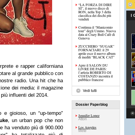
“LA FORZA DI DIRE
SÌ”, il nuovo disco di
RON, nella Top 3 della
classifica dei dischi più
I
venduti
Continua il “Manicomio
tour” degli Ummo. Nuova
data al Crazy Bull Cafè di
Genova
ZUCCHERO “SUGAR”
FORNACIARI: il 29
aprile esce il nuovo album
di inediti “BLACK CAT”
Apre il SALON DU
prete e rapper californiana
LIVRE DE PARIS:
l’artista ROBERTO DI
notare al grande pubblico con
COSTANZO incontra il
pubblico francese
 nostre radio. Una hit che ha
zione dei media: il magazine
Vedi tutti
 più influenti del 2014.
Dossier Paperblog
o e gioioso, un “up-tempo”
Jennifer Lopez
Attori
Luke
, un urban pop che non
che ha venduto più di 900.000
Los Angeles
Mete
er” ha totalizzato più di