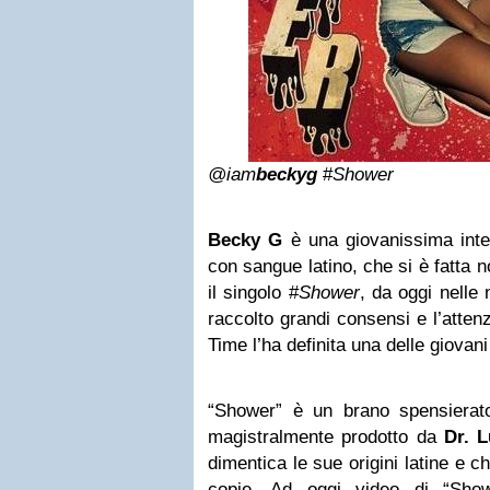
@iam
beckyg
#
Shower
Becky G
è una giovanissima inter
con sangue latino, che si è fatta 
il singolo #
Shower
, da oggi nelle
raccolto grandi consensi e l’atten
Time l’ha definita una delle giovani
“Shower” è un brano spensierat
magistralmente prodotto da
Dr. 
dimentica le sue origini latine e 
copie. Ad oggi video di “Show