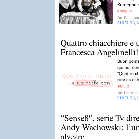
Sardegna de
il seguito
Da
Fraltopar
CULTURA
,
Quattro chiacchiere e u
Francesca Angelinelli!
Buon pomeri
qui per co
"Quattro ch
rubrica di i
seguito
Da
Francika
CULTURA
L
,
“Sense8″, serie Tv dir
Andy Wachowski: l’u
alveare