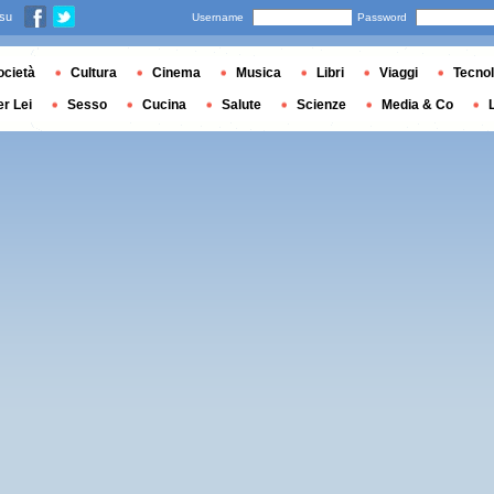
 su
Username
Password
ocietà
Cultura
Cinema
Musica
Libri
Viaggi
Tecnol
er Lei
Sesso
Cucina
Salute
Scienze
Media & Co