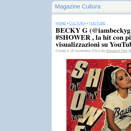
Magazine Cultura
HOME
›
CULTURA
›
YOUTUBE
BECKY G (@iambeckyg) 
#SHOWER , la hit con più
visualizzazioni su YouTu
Creato il 16 novembre 2014 da
Giovanni Pirri
@