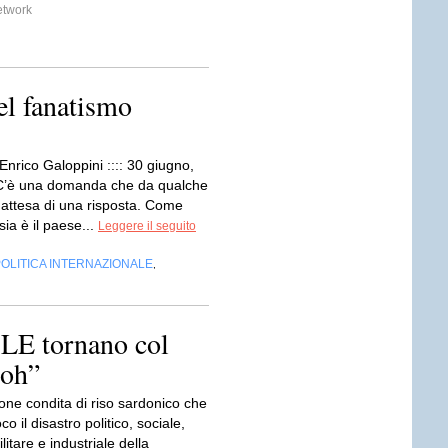
etwork
el fanatismo
: Enrico Galoppini :::: 30 giugno,
C’è una domanda che da qualche
 attesa di una risposta. Come
sia è il paese...
Leggere il seguito
OLITICA INTERNAZIONALE
,
LE tornano col
boh”
ne condita di riso sardonico che
o il disastro politico, sociale,
litare e industriale della