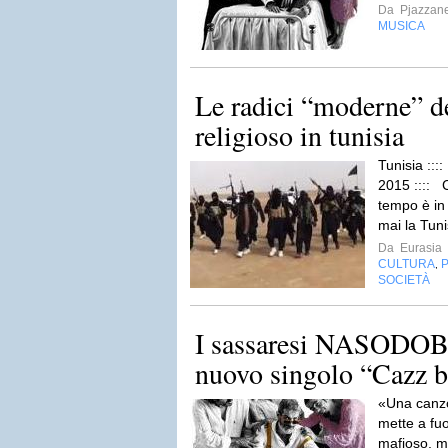
Da
Pjazzan
MUSICA
Le radici “moderne” d
religioso in tunisia
Tunisia :::
2015 :::: 
tempo è in
mai la Tuni
Da
Eurasia
CULTURA
P
,
SOCIETÀ
I sassaresi NASODOB
nuovo singolo “Cazz 
«Una canzo
mette a fuoc
mafioso, mi