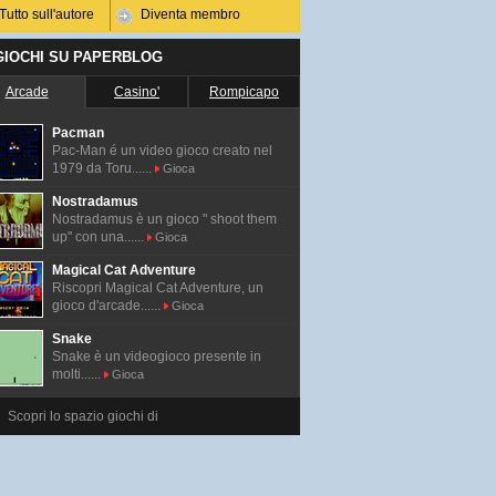
Tutto sull'autore
Diventa membro
 GIOCHI SU PAPERBLOG
Arcade
Casino'
Rompicapo
Pacman
Pac-Man é un video gioco creato nel
1979 da Toru......
Gioca
Nostradamus
Nostradamus è un gioco " shoot them
up" con una......
Gioca
Magical Cat Adventure
Riscopri Magical Cat Adventure, un
gioco d'arcade......
Gioca
Snake
Snake è un videogioco presente in
molti......
Gioca
Scopri lo spazio giochi di