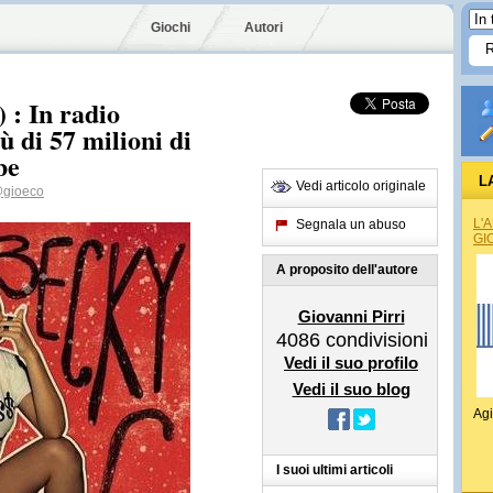
Giochi
Autori
: In radio
 di 57 milioni di
be
L
Vedi articolo originale
gioeco
L'
Segnala un abuso
GI
A proposito dell'autore
Giovanni Pirri
4086
condivisioni
Vedi il suo profilo
Vedi il suo blog
Agi
I suoi ultimi articoli