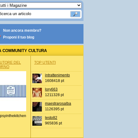
Non ancora membro?
Proponi il tuo blog
A COMMUNITY CULTURA
AUTORE DEL
TOP UTENTI
ORNO
intrattenimento
1608418 pt
lory663
1211328 pt
maestrarosalba
1126395 pt
psyinthekitchen
lesto82
965836 pt