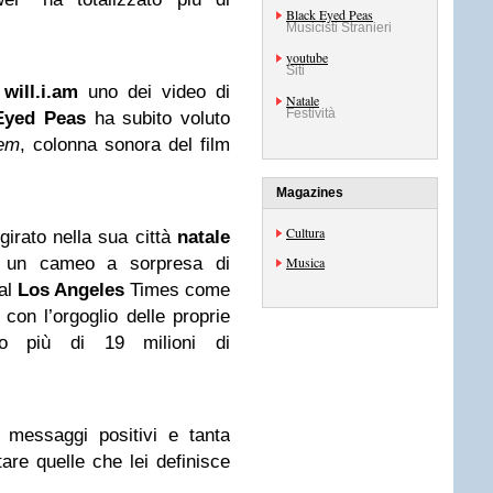
Black Eyed Peas
Musicisti Stranieri
youtube
Siti
a
will.i.am
uno dei video di
Natale
Festività
Eyed Peas
ha subito voluto
lem
, colonna sonora del film
Magazines
Cultura
 girato nella sua città
natale
e un cameo a sorpresa di
Musica
dal
Los Angeles
Times come
con l’orgoglio delle proprie
ato più di 19 milioni di
messaggi positivi e tanta
are quelle che lei definisce