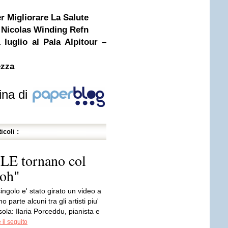
r Migliorare La Salute
i Nicolas Winding Refn
uglio al Pala Alpitour –
ezza
ina di
icoli :
LE tornano col
boh"
ingolo e' stato girato un video a
 parte alcuni tra gli artisti piu'
isola: Ilaria Porceddu, pianista e
il seguito