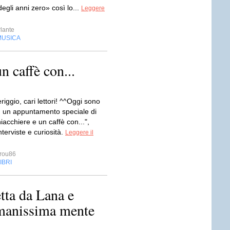
gli anni zero» così lo...
Leggere
lante
MUSICA
n caffè con...
ggio, cari lettori! ^^Oggi sono
n un appuntamento speciale di
iacchiere e un caffè con...",
nterviste e curiosità.
Leggere il
rou86
IBRI
etta da Lana e
manissima mente