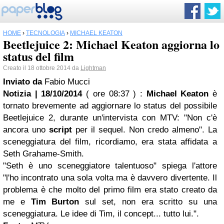
HOME
›
TECNOLOGIA
›
MICHAEL KEATON
Beetlejuice 2: Michael Keaton aggiorna lo
status del film
Creato il 18 ottobre 2014 da
Lightman
Inviato da
Fabio Mucci
Notizia | 18/10/2014
( ore 08:37 )
:
Michael Keaton
è
tornato brevemente ad aggiornare lo status del possibile
Beetlejuice 2, durante un'intervista con MTV: "Non c'è
ancora uno
script
per il sequel. Non credo almeno". La
sceneggiatura del film, ricordiamo, era stata affidata a
Seth Grahame-Smith.
"Seth è uno sceneggiatore talentuoso" spiega l'attore
"l'ho incontrato una sola volta ma è davvero divertente. Il
problema è che molto del primo film era stato creato da
me e
Tim Burton
sul set, non era scritto su una
sceneggiatura. Le idee di Tim, il concept... tutto lui.".