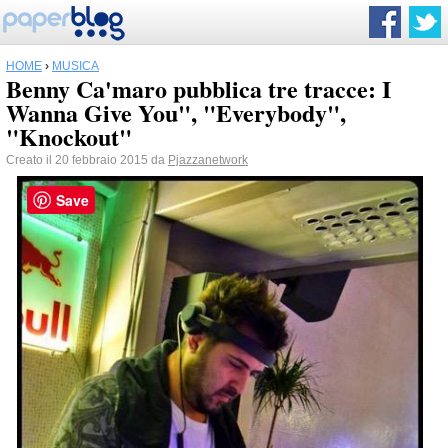
HOME
›
MUSICA
Benny Ca'maro pubblica tre tracce: I
Wanna Give You", "Everybody",
"Knockout"
Creato il 20 febbraio 2015 da
Pjazzanetwork
Save