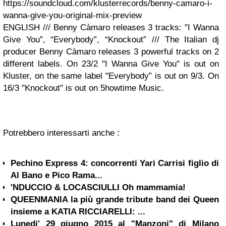
https://soundcloud.com/klusterrecords/benny-camaro-i-
wanna-give-you-original-mix-preview
ENGLISH /// Benny Càmaro releases 3 tracks: "I Wanna
Give You”, “Everybody”, “Knockout” /// The Italian dj
producer Benny Càmaro releases 3 powerful tracks on 2
different labels. On 23/2 "I Wanna Give You" is out on
Kluster, on the same label "Everybody” is out on 9/3. On
16/3 "Knockout" is out on 5howtime Music.
Potrebbero interessarti anche :
Pechino Express 4: concorrenti Yari Carrisi figlio di
Al Bano e Pico Rama...
'NDUCCIO & LOCASCIULLI Oh mammamia!
QUEENMANIA la più grande tribute band dei Queen
insieme a KATIA RICCIARELLI: ...
Lunedi' 29 giugno 2015 al "Manzoni" di Milano