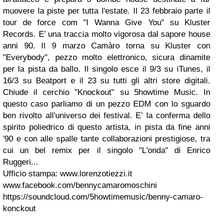
muovere la piste per tutta l'estate. Il 23 febbraio parte il
tour de force com "I Wanna Give You" su Kluster
Records. E’ una traccia molto vigorosa dal sapore house
anni 90. Il 9 marzo Camàro torna su Kluster con
"Everybody", pezzo molto elettronico, sicura dinamite
per la pista da ballo. Il singolo esce il 9/3 su iTunes, il
16/3 su Beatport e il 23 su tutti gli altri store digitali.
Chiude il cerchio "Knockout" su 5howtime Music. In
questo caso parliamo di un pezzo EDM con lo sguardo
ben rivolto all'universo dei festival. E’ la conferma dello
spirito poliedrico di questo artista, in pista da fine anni
'90 e con alle spalle tante collaborazioni prestigiose, tra
cui un bel remix per il singolo "L'onda" di Enrico
Ruggeri...
Ufficio stampa: www.lorenzotiezzi.it
www.facebook.com/bennycamaromoschini
https://soundcloud.com/5howtimemusic/benny-camaro-
konckout