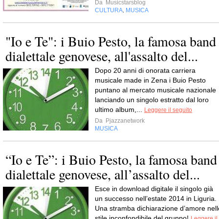
Da
Musicstarsblog
CULTURA
MUSICA
,
"Io e Te": i Buio Pesto, la famosa band
dialettale genovese, all'assalto del...
Dopo 20 anni di onorata carriera
musicale made in Zena i Buio Pesto
puntano al mercato musicale nazionale
lanciando un singolo estratto dal loro
ultimo album,...
Leggere il seguito
Da
Pjazzanetwork
MUSICA
“Io e Te”: i Buio Pesto, la famosa band
dialettale genovese, all’assalto del...
Esce in download digitale il singolo già
un successo nell’estate 2014 in Liguria.
Una stramba dichiarazione d’amore nell
stile inconfondibile del gruppo!
Leggere il